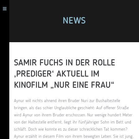
NEWS
SAMIR FUCHS IN DER ROLLE
‚PREDIGER‘ AKTUELL IM
KINOFILM „NUR EINE FRAU“
Aynur will nichts ahnend ihren Bruder Nuri zur Bushaltestelle
bringen, als das schier Unglaubliche geschieht: Auf offener Straße
wird Aynur von ihrem Bruder erschossen. Nur wenige hundert Meter
von der Haltestelle entfernt, liegt ihr fünfjähriger Sohn im Bett und
schläft. Doch wie konnte es zu dieser schrecklichen Tat kommen?
Aynur erzählt in diesem Film von ihrem bewegten Leben. Sie ist jung,