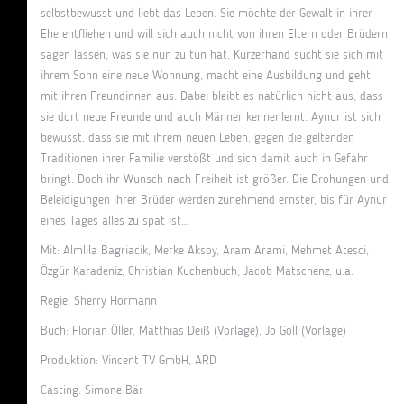
selbstbewusst und liebt das Leben. Sie möchte der Gewalt in ihrer
Ehe entfliehen und will sich auch nicht von ihren Eltern oder Brüdern
sagen lassen, was sie nun zu tun hat. Kurzerhand sucht sie sich mit
ihrem Sohn eine neue Wohnung, macht eine Ausbildung und geht
mit ihren Freundinnen aus. Dabei bleibt es natürlich nicht aus, dass
sie dort neue Freunde und auch Männer kennenlernt. Aynur ist sich
bewusst, dass sie mit ihrem neuen Leben, gegen die geltenden
Traditionen ihrer Familie verstößt und sich damit auch in Gefahr
bringt. Doch ihr Wunsch nach Freiheit ist größer. Die Drohungen und
Beleidigungen ihrer Brüder werden zunehmend ernster, bis für Aynur
eines Tages alles zu spät ist…
Mit: Almlila Bagriacik, Merke Aksoy, Aram Arami, Mehmet Atesci,
Özgür Karadeniz, Christian Kuchenbuch, Jacob Matschenz, u.a.
Regie: Sherry Hormann
Buch:
Florian Öller
,
Matthias Deiß
(Vorlage),
Jo Goll
(Vorlage)
Produktion:
Vincent TV GmbH
,
ARD
Casting: Simone Bär