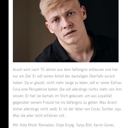
Arash wird nach 15 Jahren aus dem Gefängnis entlassen und hat
nur ein Ziel: Er will seinen Anteil des damaligen Überfalls zurück
haben. Da er glaubt, nicht mehr lange zu leben, will er seiner Exfrau
Cora eine Perspektive bieten. Die will allerdings nichts mehr von ihm
wissen. Er hat sie damals im Stich gelassen, um aus Loyalität
gegenüber seinem Freund Ivo ins Gefängnis zu gehen. Was Arash
bisher allerdings nicht weiß: Er ist der Vater von Coras Tochter Juju.
Was die aber nicht erfahren soll …
Mit: Kida Khodr Ramadan, Stipe Erçeg, Tanju Bilir, Karim Günes,