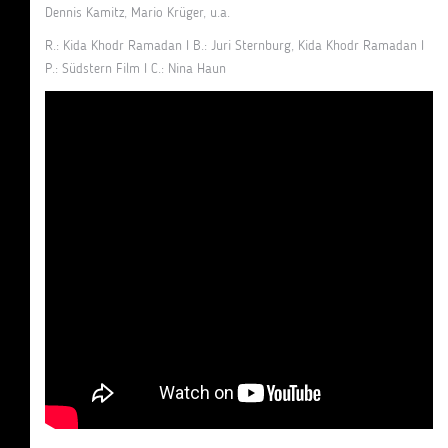
Dennis Kamitz, Mario Krüger, u.a.
R.: Kida Khodr Ramadan I B.: Juri Sternburg, Kida Khodr Ramadan I
P.: Südstern Film I C.: Nina Haun