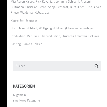
Mit: Aaron Kissov, Rick Kavanian, Johanna Schraml, Arsseni
Bultmann, Christian Berkel, Sonja Gerhardt, Butz Ulrich Buse, Arved
Friese, Waldemar Kobus, u.a.
Regie: Tim Trageser
Buch:
Marc Hillefeld
,
Wolfgang Hohlbein
(Literarische Vorlage)
Produktion: R
at Pack Filmproduktion
,
Deutsche Columbia Pictures
Casting: Daniela Tolkien
KATEGORIEN
Allgemein
Eine News Kategorie