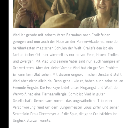
Vlad ist gerade mit seinem Vater Barnabas nach Crailsfelden
gezogen und nun auch der Neue an der Penner-Akademie, eine der
berühmtesten magischen Schulen der Welt. Crailsfelden ist ein
fantastischer Ort, hier wimmelt es nur so vor Feen, Hexen, Trollen
und Zwergen. Mit Vlad und seinem Vater sind nun auch Vampire im
Ort vertreten. Aber der kleine Vampir Vlad hat ein großes Problem:
Er kann kein Blut sehen. Mit diesem ungewöhnlichen Umstand steht
Vlad aber nicht allein da. Denn genau wie er, haben auch seine neuen
Freunde Ängste. Die Fee Faye leidet unter Flugangst und Wolf, der
Werwolf, hat eine Tierhaarallergie. Somit ist Vlad in guter
Gesellschaft. Gemeinsam kommt das ungewöhnliche Trio einer
Verschwörung rund um dem Bürgermeister Louis Ziffer und seiner
Sekretärin Frau Circemeyer auf die Spur, die ganz Crailsfelden ins
Unglück stürzen könnte.