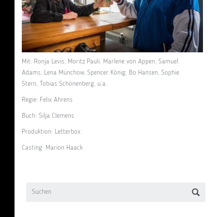
Mit: Ronja Levis, Moritz Pauli, Marlene von Appen, Samuel
Adams, Lena Münchow, Spencer König, Bo Hansen, Sophie
Stern, Tobias Schönenberg, u.a.
Regie: Felix Ahrens
Buch: Silja Clemens
Produktion: Letterbox
Casting: Marion Haack