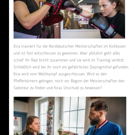
Kira trainiert für die Norddeutschen Meisterschaften im Kickboxen
und ist fest entschlossen zu gewinnen. Aber plötzlich geht alles
schief: Ihr Rad bricht zusammen und sie wird im Training verletzt.
Schließlich wird bei ihr noch ein gefährliches Dopingmittel gefunden.
Kira wird vom Wettkampf ausgeschlossen. Wird es den
Pfefferkörnern gelingen, noch vor Beginn der Meisterschaften den
Saboteur zu finden und Kiras Unschuld zu beweisen?