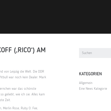
OFF (‚RICO‘) AM
d von Leipzig die Welt. Die DDR
KATEGORIEN
itbull war noch kein Dealer. Mark
Allgemein
ternchen war das schönste
Eine News Kategorie
o geliebt, wie ich sie. Alles kam
te Zeit.
n
,
Merlin Rose
,
Ruby O. Fee
,