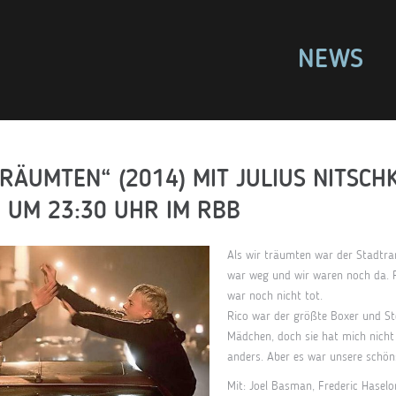
NEWS
RÄUMTEN“ (2014) MIT JULIUS NITSCHK
2 UM 23:30 UHR IM RBB
Als wir träumten war der Stadtran
war weg und wir waren noch da. P
war noch nicht tot.
Rico war der größte Boxer und S
Mädchen, doch sie hat mich nicht s
anders. Aber es war unsere schöns
Mit:
Joel Basman
,
Frederic Haselo