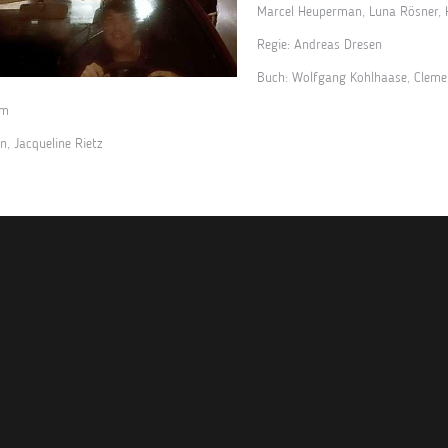
Marcel Heuperman
,
Luna Rösner
,
Regie:
Andreas Dresen
Buch:
Wolfgang Kohlhaase
,
Cleme
lm
nn
,
Jacqueline Rietz