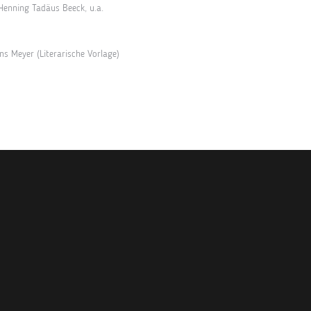
Henning Tadäus Beeck
, u.a.
ns Meyer
(Literarische Vorlage)