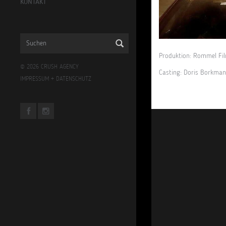
KONTAKT
Produktion:
Rommel Fi
© 2026 CRUSH AGENCY
Casting:
Doris Borkma
IMPRESSUM
+
DATENSCHUTZ