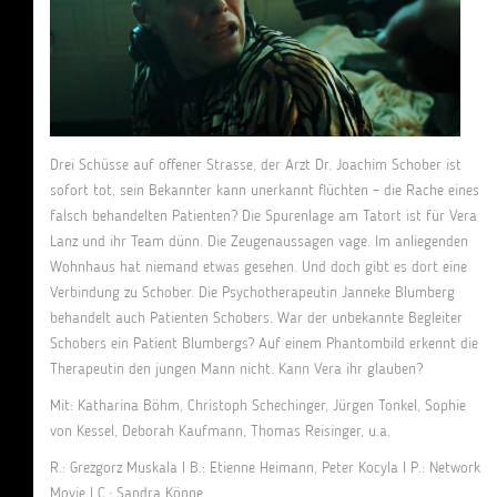
Drei Schüsse auf offener Strasse, der Arzt Dr. Joachim Schober ist
sofort tot, sein Bekannter kann unerkannt flüchten – die Rache eines
falsch behandelten Patienten? Die Spurenlage am Tatort ist für Vera
Lanz und ihr Team dünn. Die Zeugenaussagen vage. Im anliegenden
Wohnhaus hat niemand etwas gesehen. Und doch gibt es dort eine
Verbindung zu Schober. Die Psychotherapeutin Janneke Blumberg
behandelt auch Patienten Schobers. War der unbekannte Begleiter
Schobers ein Patient Blumbergs? Auf einem Phantombild erkennt die
Therapeutin den jungen Mann nicht. Kann Vera ihr glauben?
Mit: Katharina Böhm, Christoph Schechinger, Jürgen Tonkel, Sophie
von Kessel, Deborah Kaufmann, Thomas Reisinger, u.a.
R.: Grezgorz Muskala I B.: Etienne Heimann, Peter Kocyla I P.: Network
Movie I C.: Sandra Köppe