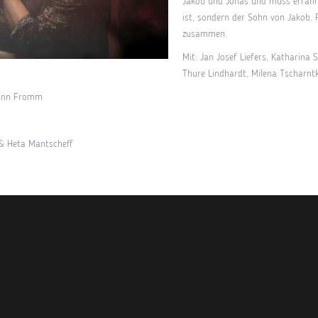
Jakob und Jonas und muss erfahre
ist, sondern der Sohn von Jakob. F
zusammen.
Mit: Jan Josef Liefers, Katharina 
Thure Lindhardt, Milena Tscharntk
mann Fromm
& Heta Mantscheff