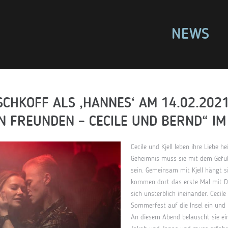
NEWS
TSCHKOFF ALS ‚HANNES‘ AM 14.02.202
ON FREUNDEN – CECILE UND BERND“ IM
Cecile und Kjell leben ihre Liebe h
Geheimnis muss sie mit dem Gefühl
sein. Gemeinsam mit Kjell hängt si
kommen dort das erste Mal mit Dr
sich unsterblich ineinander. Cecil
Sommerfest auf die Insel ein und 
An diesem Abend belauscht sie ei