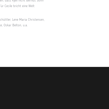
n, dass Kjell nicht Bernds Sohn
ür Cecile bricht eine Welt
Schüttler, Lene Maria Christensen,
e, Oskar Belton, u.a.