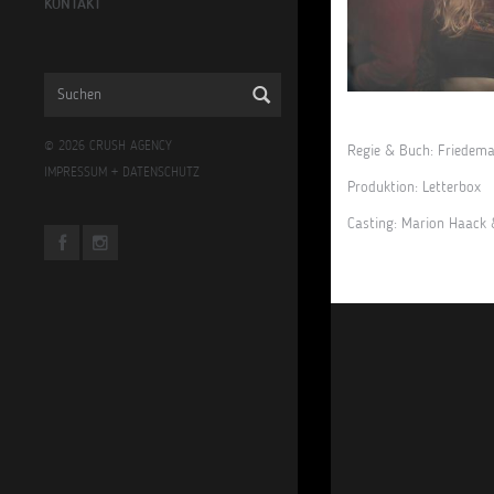
KONTAKT
© 2026 CRUSH AGENCY
Regie & Buch: Friede
IMPRESSUM
+
DATENSCHUTZ
Produktion: Letterbox
Casting: Marion Haack 