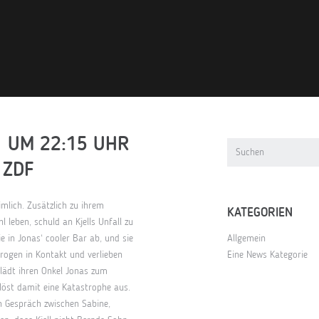
1 UM 22:15 UHR
 ZDF
eimlich. Zusätzlich zu ihrem
KATEGORIEN
 leben, schuld an Kjells Unfall zu
e in Jonas‘ cooler Bar ab, und sie
Allgemein
ogen in Kontakt und verlieben
Eine News Kategorie
e lädt ihren Onkel Jonas zum
löst damit eine Katastrophe aus.
n Gespräch zwischen Sabine,