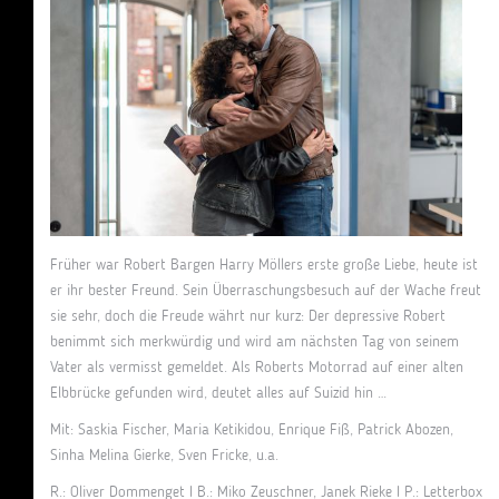
Früher war Robert Bargen Harry Möllers erste große Liebe, heute ist
er ihr bester Freund. Sein Überraschungsbesuch auf der Wache freut
sie sehr, doch die Freude währt nur kurz: Der depressive Robert
benimmt sich merkwürdig und wird am nächsten Tag von seinem
Vater als vermisst gemeldet. Als Roberts Motorrad auf einer alten
Elbbrücke gefunden wird, deutet alles auf Suizid hin …
Mit: Saskia Fischer, Maria Ketikidou, Enrique Fiß, Patrick Abozen,
Sinha Melina Gierke, Sven Fricke, u.a.
R.: Oliver Dommenget I B.: Miko Zeuschner, Janek Rieke I P.: Letterbox