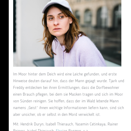
Im Moor hinter dem Deich wird eine Leiche gefunden, und erste
Hinweise deuten darauf hin, dass der Mann gejagt wurde. Tjark und
Freddy entdecken bei ihren Ermittlungen, dass die Dorfbewohner
einen Brauch pflegen, bei dem sie Masken tragen und sich im Moor
von Sünden reinigen. Sie hoffen, dass der im Wald lebende Mann
namens „Geist“ ihnen wichtige Informationen liefern kann, sind sich
aber unsicher, ob er selbst in den Mord verwickelt ist.
Mit: Hendrik Duryn, Isabell Thierauch, Yasemin Cetinkaya, Rainer
Reiners, Isabel Thierauch,
Flor
ian Panzner, u.a.