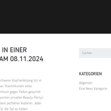
 IN EINER
 AM 08.11.2024
KATEGORIEN
chwerer Kopfverletzung tot in
Allgemein
war Stammkundin eines
Eine News Kategorie
mtoxin gegen Falten gespritzt
nannten privaten Beauty-Partys
inem perfekten Äußeren. Jeder
für die Tat zu haben.