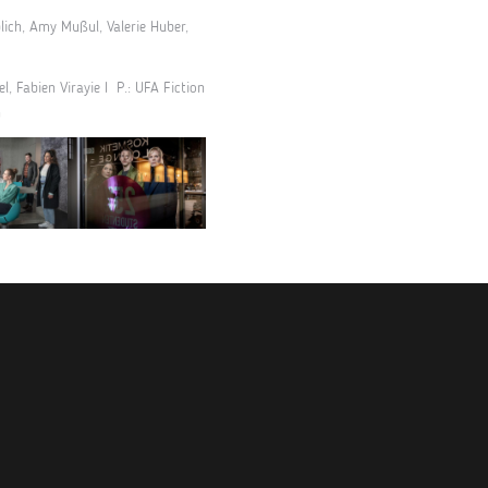
lich, Amy Mußul, Valerie Huber,
l, Fabien Virayie I P.: UFA Fiction
h