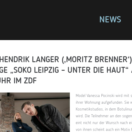
NEWS
HENDRIK LANGER (‚MORITZ BRENNER‘)
E „SOKO LEIPZIG – UNTER DIE HAUT“
UHR IM ZDF
Model Vanessa Pocinski wird mit s
ihrer Wohnung aufgefunden. Sie 
Kosmetikstudios, in dem Botulinu
wird. Die Teilnehmer an den soge
eint nicht nur der Wunsch nach e
von ihnen scheint auch ein Motiv 