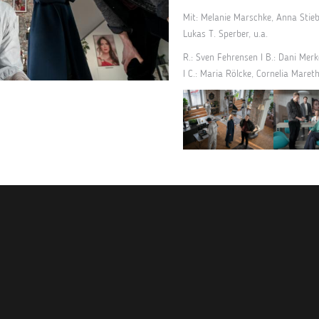
Mit: Melanie Marschke, Anna Stieb
Lukas T. Sperber, u.a.
R.: Sven Fehrensen I B.: Dani Merke
I C.: Maria Rölcke, Cornelia Maret