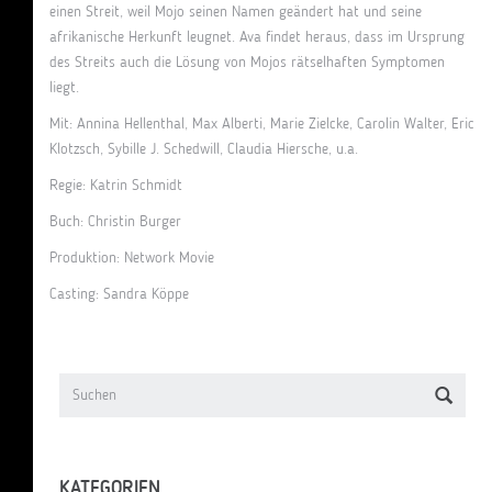
einen Streit, weil Mojo seinen Namen geändert hat und seine
afrikanische Herkunft leugnet. Ava findet heraus, dass im Ursprung
des Streits auch die Lösung von Mojos rätselhaften Symptomen
liegt.
Mit: Annina Hellenthal, Max Alberti, Marie Zielcke, Carolin Walter, Eric
Klotzsch, Sybille J. Schedwill, Claudia Hiersche, u.a.
Regie: Katrin Schmidt
Buch: Christin Burger
Produktion: Network Movie
Casting: Sandra Köppe
KATEGORIEN