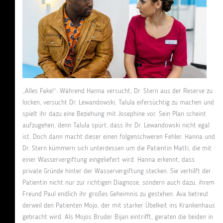
„Alles Fake!“: Während Hanna versucht, Dr. Stern aus der Reserve zu
locken, versucht Dr. Lewandowski, Talula eifersüchtig zu machen und
spielt ihr dazu eine Beziehung mit Josephine vor. Sein Plan scheint
aufzugehen, denn Talula spürt, dass ihr Dr. Lewandowski nicht egal
ist. Doch dann macht dieser einen folgenschweren Fehler. Hanna und
Dr. Stern kümmern sich unterdessen um die Patientin Matti, die mit
einer Wasservergiftung eingeliefert wird. Hanna erkennt, dass
private Gründe hinter der Wasservergiftung stecken. Sie verhilft der
Patientin nicht nur zur richtigen Diagnose, sondern auch dazu, ihrem
Freund Paul endlich ihr großes Geheimnis zu gestehen. Ava betreut
derweil den Patienten Mojo, der mit starker Übelkeit ins Krankenhaus
gebracht wird. Als Mojos Bruder Bijan eintrifft, geraten die beiden in