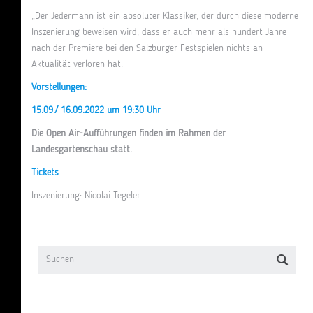
„Der Jedermann ist ein absoluter Klassiker, der durch diese moderne
Inszenierung beweisen wird, dass er auch mehr als hundert Jahre
nach der Premiere bei den Salzburger Festspielen nichts an
Aktualität verloren hat.
Vorstellungen:
15.09./ 16.09.2022 um 19:30 Uhr
Die Open Air-Aufführungen finden im Rahmen der
Landesgartenschau statt.
Tickets
Inszenierung: Nicolai Tegeler