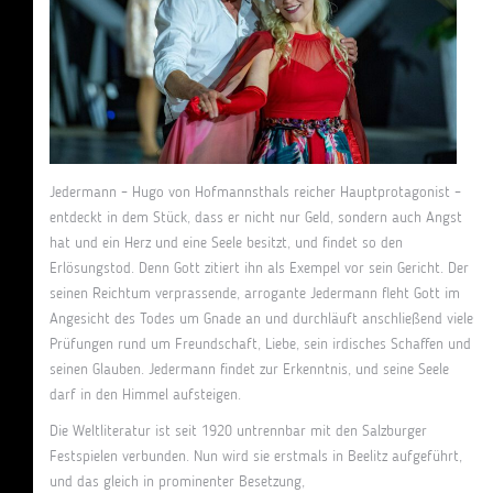
Jedermann – Hugo von Hofmannsthals reicher Hauptprotagonist –
entdeckt in dem Stück, dass er nicht nur Geld, sondern auch Angst
hat und ein Herz und eine Seele besitzt, und findet so den
Erlösungstod. Denn Gott zitiert ihn als Exempel vor sein Gericht. Der
seinen Reichtum verprassende, arrogante Jedermann fleht Gott im
Angesicht des Todes um Gnade an und durchläuft anschließend viele
Prüfungen rund um Freundschaft, Liebe, sein irdisches Schaffen und
seinen Glauben. Jedermann findet zur Erkenntnis, und seine Seele
darf in den Himmel aufsteigen.
Die Weltliteratur ist seit 1920 untrennbar mit den Salzburger
Festspielen verbunden. Nun wird sie erstmals in Beelitz aufgeführt,
und das gleich in prominenter Besetzung,