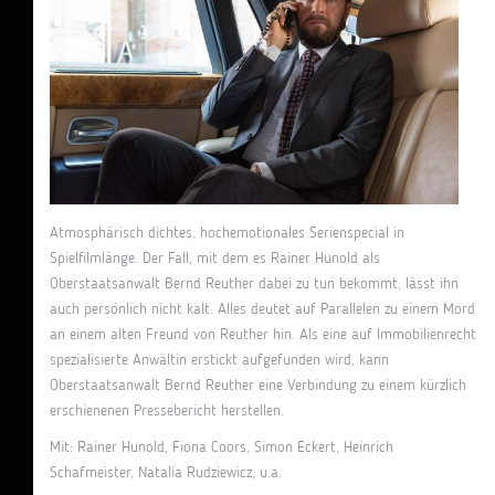
Atmosphärisch dichtes, hochemotionales Serienspecial in
Spielfilmlänge. Der Fall, mit dem es Rainer Hunold als
Oberstaatsanwalt Bernd Reuther dabei zu tun bekommt, lässt ihn
auch persönlich nicht kalt. Alles deutet auf Parallelen zu einem Mord
an einem alten Freund von Reuther hin. Als eine auf Immobilienrecht
spezialisierte Anwältin erstickt aufgefunden wird, kann
Oberstaatsanwalt Bernd Reuther eine Verbindung zu einem kürzlich
erschienenen Pressebericht herstellen.
Mit: Rainer Hunold, Fiona Coors, Simon Eckert, Heinrich
Schafmeister, Natalia Rudziewicz, u.a.