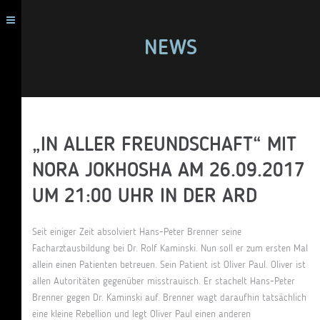
NEWS
„IN ALLER FREUNDSCHAFT“ MIT
NORA JOKHOSHA AM 26.09.2017
UM 21:00 UHR IN DER ARD
Seit einiger Zeit absolviert Hans-Peter Brenner seine
Facharztausbildung bei Dr. Rolf Kaminski. Nun soll er zum ersten Mal
allein einen Patienten betreuen. Sein Patient ist Oliver Paul. Oliver ist
allen Autoritäten gegenüber misstrauisch. Er stachelt Hans-Peter
Brenner gegen Dr. Kaminski auf. Brenner wagt daraufhin tatsächlich
eine kleine Rebellion und legt Oliver Paul einen anderen