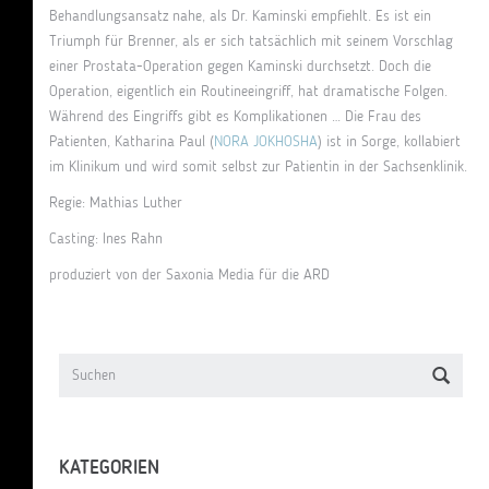
Behandlungsansatz nahe, als Dr. Kaminski empfiehlt. Es ist ein
Triumph für Brenner, als er sich tatsächlich mit seinem Vorschlag
einer Prostata-Operation gegen Kaminski durchsetzt. Doch die
Operation, eigentlich ein Routineeingriff, hat dramatische Folgen.
Während des Eingriffs gibt es Komplikationen … Die Frau des
Patienten, Katharina Paul (
NORA JOKHOSHA
) ist in Sorge, kollabiert
im Klinikum und wird somit selbst zur Patientin in der Sachsenklinik.
Regie: Mathias Luther
Casting: Ines Rahn
produziert von der Saxonia Media für die ARD
KATEGORIEN