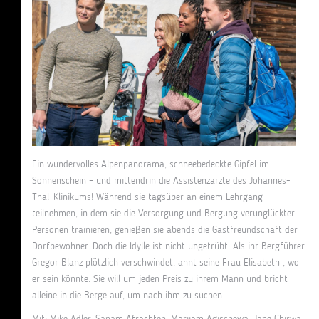
Ein wundervolles Alpenpanorama, schneebedeckte Gipfel im
Sonnenschein – und mittendrin die Assistenzärzte des Johannes-
Thal-Klinikums! Während sie tagsüber an einem Lehrgang
teilnehmen, in dem sie die Versorgung und Bergung verunglückter
Personen trainieren, genießen sie abends die Gastfreundschaft der
Dorfbewohner. Doch die Idylle ist nicht ungetrübt: Als ihr Bergführer
Gregor Blanz plötzlich verschwindet, ahnt seine Frau Elisabeth , wo
er sein könnte. Sie will um jeden Preis zu ihrem Mann und bricht
alleine in die Berge auf, um nach ihm zu suchen.
Mit: Mike Adler, Sanam Afrashteh, Marijam Agischewa, Jane Chirwa,