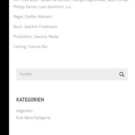
Philipp Danne, Luan Gummich, u.a.
Regie: Steffen Mahnert
Buch: Joachim Friedmann
Produktion: Saxonia Media
Casting: Simone Bär
KATEGORIEN
Allgemein
Eine News Kategorie