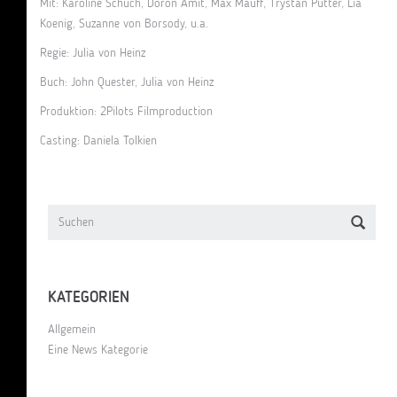
Mit: Karoline Schuch, Doron Amit, Max Mauff, Trystan Pütter, Lia
Koenig, Suzanne von Borsody, u.a.
Regie: Julia von Heinz
Buch: John Quester, Julia von Heinz
Produktion: 2Pilots Filmproduction
Casting: Daniela Tolkien
KATEGORIEN
Allgemein
Eine News Kategorie