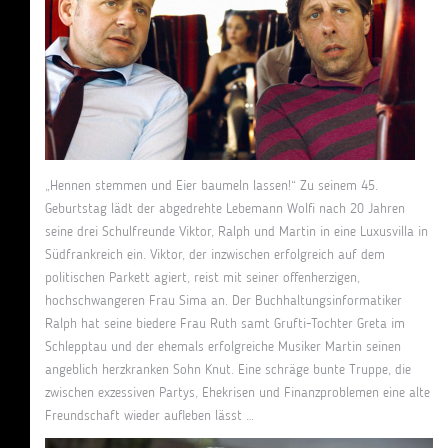
„Hennen stemmen und Eier baumeln lassen!“ Zu seinem 45.
Geburtstag lädt der abgedrehte Lebemann Wolfi nach 20 Jahren
seine drei Schulfreunde Viktor, Ralph und Martin in eine Luxusvilla in
Südfrankreich ein. Viktor, der inzwischen erfolgreich auf dem
politischen Parkett agiert, reist mit seiner offenherzigen,
hochschwangeren Frau Sima an. Der Buchhaltungsinformatiker
Ralph hat seine biedere Frau Ruth samt Grufti-Tochter Greta im
Schlepptau und der ehemals erfolgreiche Musiker Martin seinen
angeblich herzkranken Sohn Knut. Eine schräge bunte Truppe, die
zwischen exzessiven Partys, Ehekrisen und Finanzproblemen eine alte
Freundschaft wieder aufleben lässt …