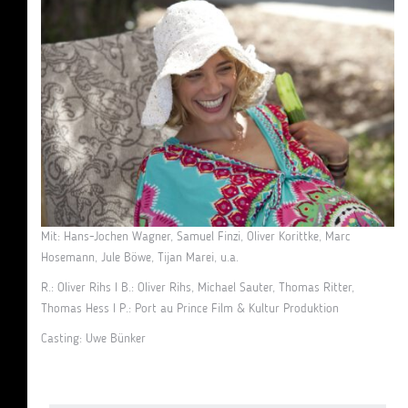
Mit: Hans-Jochen Wagner, Samuel Finzi, Oliver Korittke, Marc
Hosemann, Jule Böwe, Tijan Marei, u.a.
R.: Oliver Rihs I B.: Oliver Rihs, Michael Sauter, Thomas Ritter,
Thomas Hess I P.: Port au Prince Film & Kultur Produktion
Casting: Uwe Bünker