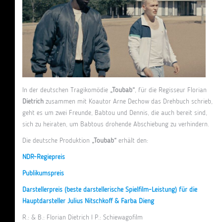
In der deutschen Tragikomödie
„Toubab“
, für die Regisseur Florian
Dietrich
zusammen mit Koautor Arne Dechow das Drehbuch schrieb,
geht es um zwei Freunde, Babtou und Dennis, die auch bereit sind,
sich zu heiraten, um Babtous drohende Abschiebung zu verhindern.
Die deutsche Produktion
„Toubab“
erhält den:
NDR-Regiepreis
Publikumspreis
Darstellerpreis (beste darstellerische Spielfilm-Leistung) für die
Hauptdarsteller Julius Nitschkoff & Farba Dieng
R.: & B.: Florian Dietrich I P.: Schiewagofilm