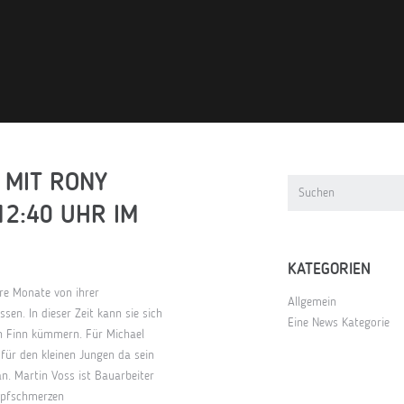
) MIT RONY
12:40 UHR IM
KATEGORIEN
re Monate von ihrer
Allgemein
en. In dieser Zeit kann sie sich
Eine News Kategorie
n Finn kümmern. Für Michael
s für den kleinen Jungen da sein
n. Martin Voss ist Bauarbeiter
opfschmerzen