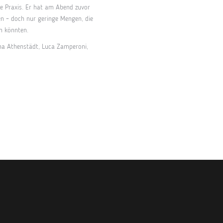
ie Praxis. Er hat am Abend zuvor
n – doch nur geringe Mengen, die
n könnten.
ina Athenstädt, Luca Zamperoni,