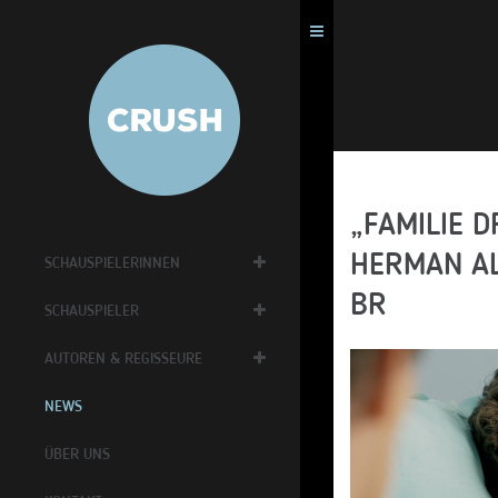
„FAMILIE D
HERMAN AL
SCHAUSPIELERINNEN
BR
SCHAUSPIELER
AUTOREN & REGISSEURE
NEWS
ÜBER UNS