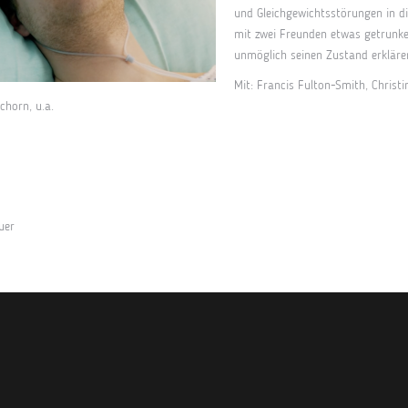
und Gleichgewichtsstörungen in d
mit zwei Freunden etwas getrunke
unmöglich seinen Zustand erkläre
Mit: Francis Fulton-Smith, Christ
chorn, u.a.
uer