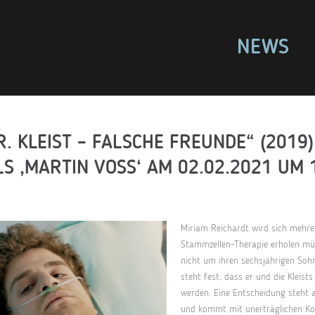
NEWS
R. KLEIST – FALSCHE FREUNDE“ (2019
S ‚MARTIN VOSS‘ AM 02.02.2021 UM 
Miriam Reichardt wird sich mehre
Stammzellen-Therapie erholen müss
nicht um ihren sechsjährigen Soh
steht fest, dass er und die Kleist
werden. Eine Entscheidung steht a
und kommt mit unerträglichen K