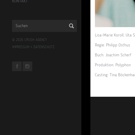
KONTAKT
Lisa-Marie Koroll, Uta S
© 2026 CRUSH AGENCY
Regie: Philipp Osthus
IMPRESSUM
+
DATENSCHUTZ
Buch: Joachim Scherf
Produktion: Polyphon
Casting: Tina Böckenha