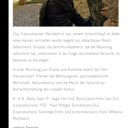
Cluj, Transsilvanien. Nachdem er aus seinem Unterschlupf im Keller
eines Hauses vertrieben wurde, begeht ein obdachloser Mann
Selbstmord. Orsolya, die Gerichtsvollzieherin, die die Räumung
vollstreckt hat, unternimmt in der Folge verschiedene Versuche, ihr
Gewissen zu beruhigen.
In einer Mischung aus Drama und Komödie seziert der Film
messerscharf Themen wie Wohnungsnot, postsozialistische
Wirtschaft, Nationalismus und die Macht der Sprache zur
Aufrechterhaltung des sozialen Status.
R.: & B.: Radu Jude I P.: Saga Film [ro], Bord Cadre Films Sàrl [ch]
(corproduction), PTD – Paul Thiltges Distributions [lu]
(Coproduction), Sovereign Films [uk] (corproduction) I Foto ©Raluca
Munteanu
weitere Termine: