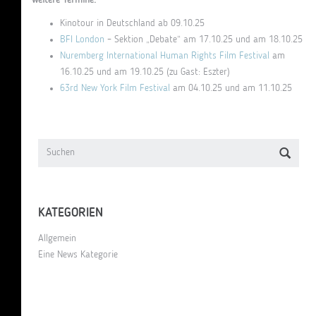
Kinotour in Deutschland ab 09.10.25
BFI London
– Sektion „Debate“ am 17.10.25 und am 18.10.25
Nuremberg International Human Rights Film Festival
am
16.10.25 und am 19.10.25 (zu Gast: Eszter)
63rd New York Film Festival
am 04.10.25 und am 11.10.25
KATEGORIEN
Allgemein
Eine News Kategorie