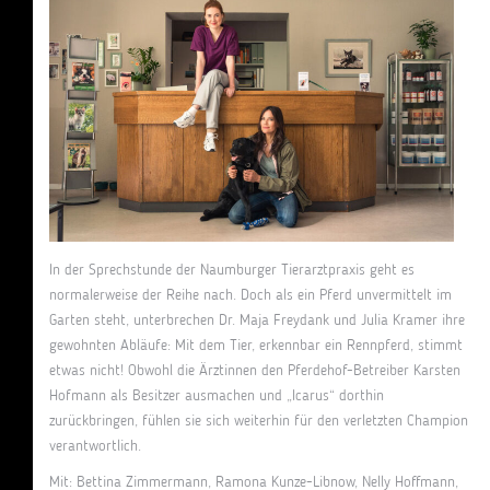
In der Sprechstunde der Naumburger Tierarztpraxis geht es
normalerweise der Reihe nach. Doch als ein Pferd unvermittelt im
Garten steht, unterbrechen Dr. Maja Freydank und Julia Kramer ihre
gewohnten Abläufe: Mit dem Tier, erkennbar ein Rennpferd, stimmt
etwas nicht! Obwohl die Ärztinnen den Pferdehof-Betreiber Karsten
Hofmann als Besitzer ausmachen und „Icarus“ dorthin
zurückbringen, fühlen sie sich weiterhin für den verletzten Champion
verantwortlich.
Mit: Bettina Zimmermann, Ramona Kunze-Libnow, Nelly Hoffmann,