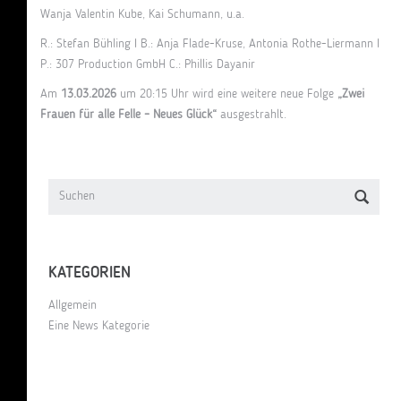
Wanja Valentin Kube, Kai Schumann, u.a.
R.: Stefan Bühling I B.: Anja Flade-Kruse, Antonia Rothe-Liermann I
P.: 307 Production GmbH C.: Phillis Dayanir
Am
13.03.2026
um 20:15 Uhr wird eine weitere neue Folge
„Zwei
Frauen für alle Felle – Neues Glück“
ausgestrahlt.
KATEGORIEN
Allgemein
Eine News Kategorie