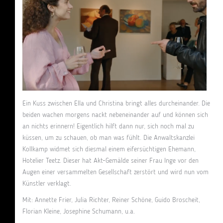
Ein Kuss zwischen Ella und Christina bringt alles durcheinander. Die
beiden wachen morgens nackt nebeneinander auf und können sich
an nichts erinnern! Eigentlich hilft dann nur, sich noch mal zu
küssen, um zu schauen, ob man was fühlt. Die Anwaltskanzlei
Kollkamp widmet sich diesmal einem eifersüchtigen Ehemann,
Hotelier Teetz. Dieser hat Akt-Gemälde seiner Frau Inge vor den
Augen einer versammelten Gesellschaft zerstört und wird nun vom
Künstler verklagt.
Mit: Annette Frier, Julia Richter, Reiner Schöne, Guido Broscheit,
Florian Kleine, Josephine Schumann, u.a.