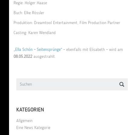
Regie: Holger Haase
Buch: Elke Rössler
Produktion: Dreamtool Entertainment, Film Production Partner
Casting: Karen Wendland
„Ella Schön – Seitensprünge“
– ebenfalls mit Elisabeth – wird am
08.05.2022
ausgestrahlt.
KATEGORIEN
Allgemein
Eine News Kategorie