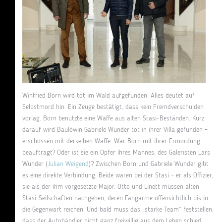
Winfried Born wird tot im Wald aufgefunden. Alles deutet auf
Selbstmord hin. Ein Zeuge bestätigt, dass kein Fremdverschulden
vorlag. Born benutzte eine Waffe aus alten Stasi-Beständen. Kurz
darauf wird Baulöwin Gabriele Wunder tot in ihrer Villa gefunden –
erschossen mit derselben Waffe. War Born mit ihrer Ermordung
beauftragt? Oder ist sie ein Opfer ihres Mannes, des Galeristen Lars
Wunder (
Julian Weigend
)? Zwischen Born und Gabriele Wunder gibt
es eine direkte Verbindung: Beide waren bei der Stasi – er als Offizier,
sie als der ihm vorgesetzte Major. Otto und Linett müssen alten
Stasi-Seilschaften nachgehen, deren Fangarme offensichtlich bis in
die Gegenwart reichen. Und bald muss das „starke Team“ feststellen,
dass der Autohändler nicht ganz freiwillig aus dem Leben schied.