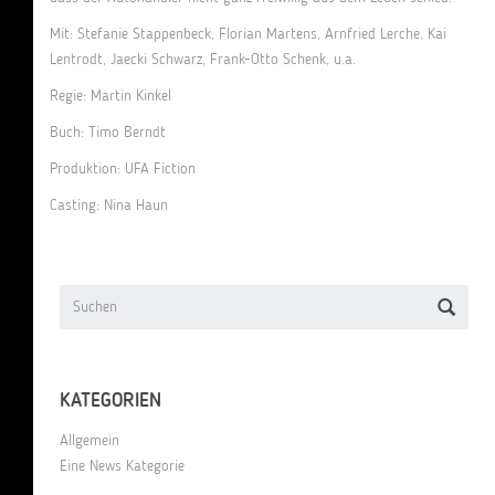
Mit: Stefanie Stappenbeck, Florian Martens, Arnfried Lerche, Kai
Lentrodt, Jaecki Schwarz, Frank-Otto Schenk, u.a.
Regie: Martin Kinkel
Buch: Timo Berndt
Produktion: UFA Fiction
Casting: Nina Haun
KATEGORIEN
Allgemein
Eine News Kategorie