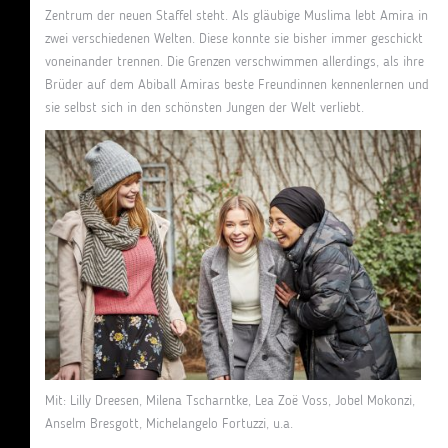
Zentrum der neuen Staffel steht. Als gläubige Muslima lebt Amira in
zwei verschiedenen Welten. Diese konnte sie bisher immer geschickt
voneinander trennen. Die Grenzen verschwimmen allerdings, als ihre
Brüder auf dem Abiball Amiras beste Freundinnen kennenlernen und
sie selbst sich in den schönsten Jungen der Welt verliebt.
Mit: Lilly Dreesen, Milena Tscharntke, Lea Zoë Voss, Jobel Mokonzi,
Anselm Bresgott, Michelangelo Fortuzzi, u.a.