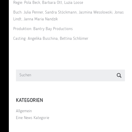
Regie: Pola Beck, Barbara Ott, Luzia Loose
Buch: Julia Penner, Sandra Stöckmann, Jasmina Wesolowski, Jonas
Lindt, Janna Maria Nandzik
Produktion: Bantry Bay Productions
Casting: Angelika Buschina, Bettina Schlömer
KATEGORIEN
Allgemein
Eine News Kategorie