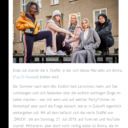
Ende Juli startet die 4. Staffel, in der sich dieses Mal alles um Amira
(
Tua El-Fawwal
) drehen wird.
Der Sommer nach dem Abi: Endlich kein Lernstress mehr, am See
rumhängen und sich Gedanken über die wirklich wichtigen Dinge im
Leben machen – wer mit wem und auf welcher Party? Immer im
Hinterkopf aber auch die Frage danach, wie es in Zukunft eigentlich
weitergehen soll. Mit all dem befasst sich die vierte Staffel von
„DRUCK“, die am Sonntag, 21. Juli 2019, auf funk.net und YouTube
startet. Mittendrin, aber doch nicht richtig dabei ist Amira, die im