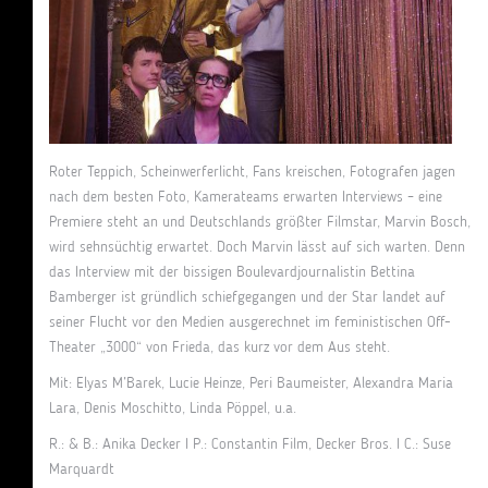
Roter Teppich, Scheinwerferlicht, Fans kreischen, Fotografen jagen
nach dem besten Foto, Kamerateams erwarten Interviews – eine
Premiere steht an und Deutschlands größter Filmstar, Marvin Bosch,
wird sehnsüchtig erwartet. Doch Marvin lässt auf sich warten. Denn
das Interview mit der bissigen Boulevardjournalistin Bettina
Bamberger ist gründlich schiefgegangen und der Star landet auf
seiner Flucht vor den Medien ausgerechnet im feministischen Off-
Theater „3000“ von Frieda, das kurz vor dem Aus steht.
Mit: Elyas M’Barek, Lucie Heinze, Peri Baumeister, Alexandra Maria
Lara, Denis Moschitto, Linda Pöppel, u.a.
R.: & B.: Anika Decker I P.: Constantin Film, Decker Bros. I C.: Suse
Marquardt