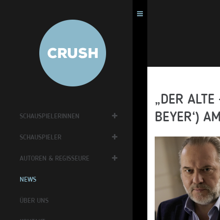
„DER ALTE 
BEYER‘) AM
SCHAUSPIELERINNEN
SCHAUSPIELER
AUTOREN & REGISSEURE
NEWS
ÜBER UNS