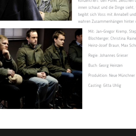
konzentriert: den Punkt zwische
innen schaut und die Dinge sieht, 
begibt sich Voss mit Annabell un
wahren Zusammenhängen hinter d
Mit: Jan-Gregor Kremp, Ste
Blochberger, Christina Raine
Heinz-Josef Braun, Max Schm
Regie: Johannes Grieser
Buch: Georg Heinzen
Produktion: Neue Münchner
Casting: Gitta Uhlig