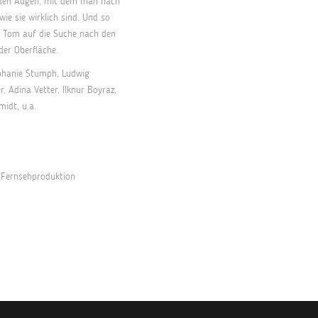
n den Augen, mit dem man nach
wie sie wirklich sind. Und so
d Tom auf die Suche nach den
er Oberfläche.
phanie Stumph, Ludwig
r, Adina Vetter, Ilknur Boyraz,
idt, u.a.
 Fernsehproduktion