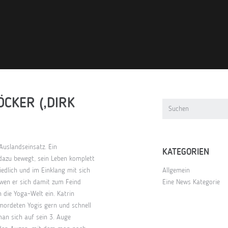
ÖCKER (‚DIRK
Auslandseinsatz. Ein
KATEGORIEN
 dazu bewegt, sein Leben komplett
edlich und im Einklang mit sich
Allgemein
, wen er sich damit zum Feind
Eine News Kategorie
 die Yoga-Welt ein. Katrin
ordeten Yogis gern und schnell
an sich auf sein 3. Auge