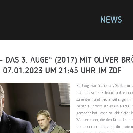
NEWS
– DAS 3. AUGE“ (2017) MIT OLIVER BR
 07.01.2023 UM 21:45 UHR IM ZDF
Hertwig war früher als Soldat im 
traumatisches Erlebnis hatte ihn
zu ändern und neu anzufangen, fri
selbst. Für Voss ist es ein Rätsel
gemacht hat. Voss taucht tiefer in
Wassermann, die den Kurs des erm
übernommen hat, zeigt ihm, wie m