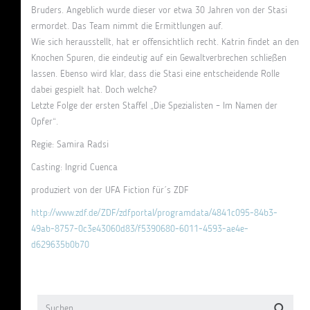
Bruders. Angeblich wurde dieser vor etwa 30 Jahren von der Stasi
ermordet. Das Team nimmt die Ermittlungen auf.
Wie sich herausstellt, hat er offensichtlich recht. Katrin findet an den
Knochen Spuren, die eindeutig auf ein Gewaltverbrechen schließen
lassen. Ebenso wird klar, dass die Stasi eine entscheidende Rolle
dabei gespielt hat. Doch welche?
Letzte Folge der ersten Staffel „Die Spezialisten – Im Namen der
Opfer“.
Regie: Samira Radsi
Casting: Ingrid Cuenca
produziert von der UFA Fiction für´s ZDF
http://www.zdf.de/ZDF/zdfportal/programdata/4841c095-84b3-
49ab-8757-0c3e43060d83/f5390680-6011-4593-ae4e-
d629635b0b70