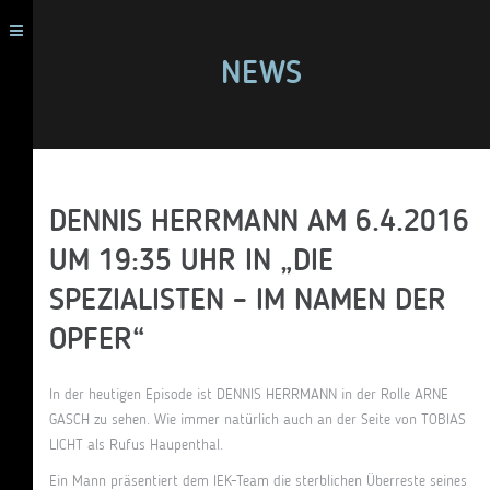
NEWS
DENNIS HERRMANN AM 6.4.2016
UM 19:35 UHR IN „DIE
SPEZIALISTEN – IM NAMEN DER
OPFER“
In der heutigen Episode ist DENNIS HERRMANN in der Rolle ARNE
GASCH zu sehen. Wie immer natürlich auch an der Seite von TOBIAS
LICHT als Rufus Haupenthal.
Ein Mann präsentiert dem IEK-Team die sterblichen Überreste seines