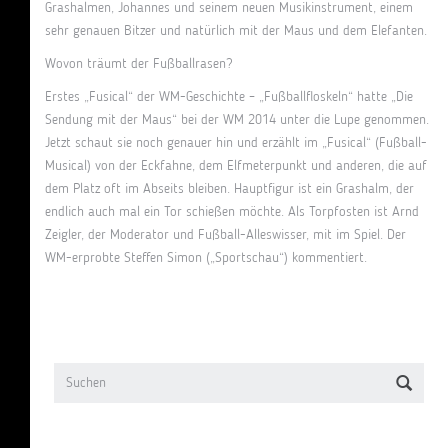
Grashalmen, Johannes und seinem neuen Musikinstrument, einem
sehr genauen Bitzer und natürlich mit der Maus und dem Elefanten.
Wovon träumt der Fußballrasen?
Erstes „Fusical“ der WM-Geschichte – „Fußballfloskeln“ hatte „Die
Sendung mit der Maus“ bei der WM 2014 unter die Lupe genommen.
Jetzt schaut sie noch genauer hin und erzählt im „Fusical“ (Fußball-
Musical) von der Eckfahne, dem Elfmeterpunkt und anderen, die auf
dem Platz oft im Abseits bleiben. Hauptfigur ist ein Grashalm, der
endlich auch mal ein Tor schießen möchte. Als Torpfosten ist Arnd
Zeigler, der Moderator und Fußball-Alleswisser, mit im Spiel. Der
WM-erprobte Steffen Simon („Sportschau“) kommentiert.