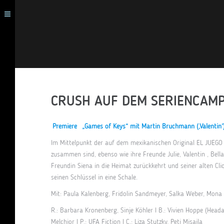
CRUSH AUF DEM SERIENCAMP 
Premiere
„Games of Keys“ mit Martin Bruchmann (‚Valentin‘
Im Mittelpunkt der auf dem mexikanischen Original EL JUEGO
zusammen sind, ebenso wie ihre Freunde Julie, Valentin , Bell
Freundin Siena in die Heimat zurückkehrt und seiner alten Cliq
seinen Schlüssel in eine Schale.
Mit: Paula Kalenberg, Fridolin Sandmeyer, Salka Weber, Mona P
R.: Barbara Kronenberg, Sinje Köhler I B.: Vivien Hoppe (Hea
Melchior I P.: UFA Fiction I C.: Liza Stutzky, Peti Misaila