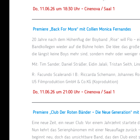
Do, 11.06.26 um 18:30 Uhr – Cinenova / Saal 1
Premiere „Back For More“ mit Collien Monica Fernandes
20 Jahre nach dem Höhenflug der Boyband „Rise“ will Flo – ei
Bandkollegen wieder auf die Bühne holen. Die Idee: das groß
die längst keine Boys mehr sind, sondern mehr oder weniger vol
Mit: Tim Sander, Daniel Sträßer, Eidin Jalali, Tristan Seith, L
R.: Facundo Scalerandi I B.: Riccarda Schemann, Johannes Ro
U5 Filmproduktion GmbH & Co.KG (Koproduktion)
Do, 11.06.26 um 21:00 Uhr – Cinenova / Saal 1
Premiere „Club Der Roten Bänder – Die Neue Generation“ mit 
Eine neue Zeit, ein neuer Club: Vor einem Jahrzehnt startete 
Nun kehrt das Serienphänomen mit einer Neuauflage zurück – 
beginnt neu, doch das unsichtbare Band, das den Club einst 