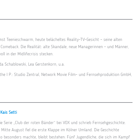
nst Teenieschwarm, heute belächeltes Reality-TV-Gesicht – seine alten
e Comeback. Die Realität: alte Skandale, neue Managerinnen – und Männer,
l in der Midlifecrisis stecken.
inda Schablowski, Lea Gerstenkorn, u.a.
the I P.: Studio Zentral, Network Movie Film- und Fernsehproduktion GmbH,
Kais Setti
die Serie „Club der roten Bänder“ bei VOX und schrieb Fernsehgeschichte.
Mitte August fiel die erste Klappe im Kölner Umland. Die Geschichte
so besonders machte, bleibt bestehen: Fünf Jugendliche, die sich im Kampf