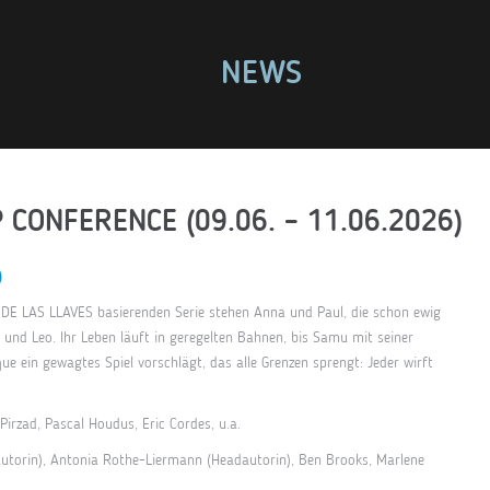
NEWS
CONFERENCE (09.06. – 11.06.2026)
)
 DE LAS LLAVES basierenden Serie stehen Anna und Paul, die schon ewig
a und Leo. Ihr Leben läuft in geregelten Bahnen, bis Samu mit seiner
ue ein gewagtes Spiel vorschlägt, das alle Grenzen sprengt: Jeder wirft
irzad, Pascal Houdus, Eric Cordes, u.a.
dautorin), Antonia Rothe-Liermann (Headautorin), Ben Brooks, Marlene