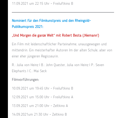
11.09.2021 um 22:15 Uhr – Freiluftkino B
Nominiert für den Filmkunstpreis und den Rheingold-
Publikumspreis 2021:
„Und Morgen die ganze Welt“ mit Robert Besta (‚Niemann‘)
Ein Film mit leidenschaftlicher Parteinahme, unausgewogen und
mittendrin. Ein meisterhafter Autoren lm der alten Schule, aber von
einer eher jüngeren Regisseurin.
R.: Julia von Heinz I B.: John Quester, Julia von Heinz I P.: Seven
Elephants I C.: Mai Seck
Filmvorführungen:
10.09.2021 um 19:45 Uhr – Freiluftkino B
12.09.2021 um 15:00 Uhr – Freiluftkino A
13.09.2021 um 21:00 Uhr – Zeltkino A
14.09.2021um 21:30 Uhr – Zeltkino B