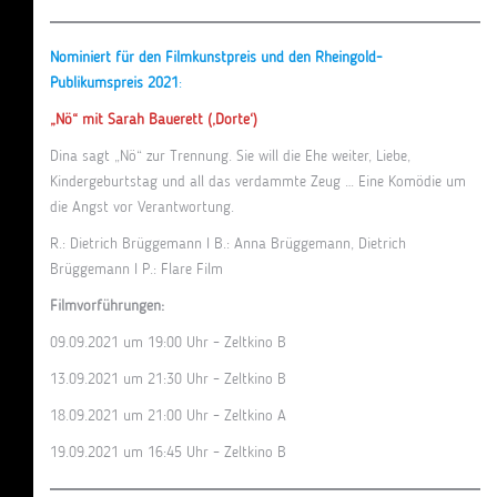
Nominiert für den Filmkunstpreis und den Rheingold-
Publikumspreis 2021
:
„Nö“ mit Sarah Bauerett (‚Dorte‘)
Dina sagt „Nö“ zur Trennung. Sie will die Ehe weiter, Liebe,
Kindergeburtstag und all das verdammte Zeug … Eine Komödie um
die Angst vor Verantwortung.
R.: Dietrich Brüggemann I B.: Anna Brüggemann, Dietrich
Brüggemann I P.: Flare Film
Filmvorführungen:
09.09.2021 um 19:00 Uhr – Zeltkino B
13.09.2021 um 21:30 Uhr – Zeltkino B
18.09.2021 um 21:00 Uhr – Zeltkino A
19.09.2021 um 16:45 Uhr – Zeltkino B