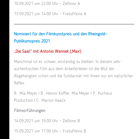
10.09.2021 um 22:00 Uhr – Zeltkino A
13.09.2021 um 14:00 Uhr – Freiluftkino A
Nominiert für den Filmkunstpreis und den Rheingold-
Publikumspreis 2021
:
„Die Saat“ mit Antonio Wannek (‚Max‘)
Manchmal ist es schwer, anständig zu bleiben. In diesem sehr
authentischen Film aus dem Arbeiterleben ist die Wut der
Abgehängten schön und die Solidarität mit ihnen nur ein natürlicher
Reflex.
R.: Mia Meyer I B.: Hanno Koffler, Mia Meyer I P.: Kurhaus
Production I C.: Marion Haack
Filmvorführungen:
14.09.2021 um 19:00 Uhr – Zeltkino B
15.09.2021 um 17:00 Uhr – Freiluftkino B