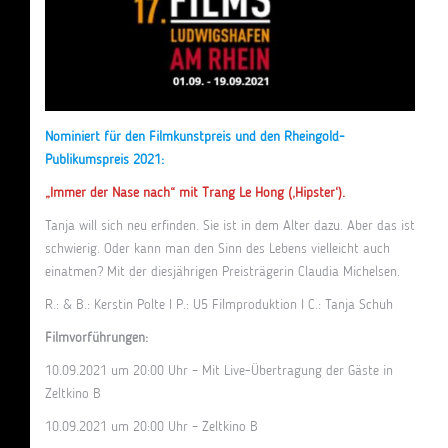
Nominiert für den Filmkunstpreis und den Rheingold-
Publikumspreis 2021:
„Immer der Nase nach“ mit Trang Le Hong (‚Hipster‘).
Tanja will sich neu erfinden. Sie ist in dem Alter dazu. Aber das ist
schwierig. Oder kann man den Sinn des Lebens vielleicht auch
einatmen? Mit der diesjährigen Preisträgerin Claudia Michelsen.
R.: & B.: Kerstin Polte I P.: U5 Filmproduktion I C.: Tanja Schuh
Filmvorführungen:
10.09.2021 um 20:00 Uhr – Mit Live-Übertragung der Gäste in
Zeltkino B
10.09.2021 um 20:00 Uhr – Zeltkino B