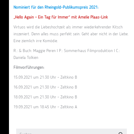
Nominiert für den Rheingold-Publikumspreis 2021:
„Hello Again – Ein Tag für Immer“ mit Amelie Plaas-Link
Virtuos wird die Liebeshochzeit als immer wiederkehrender Kitsch
inszeniert. Denn alles muss perfekt sein. Geht aber nicht in der Liebe.
Eine ziemlich irre Komödie.
R.: & Buch: Maggie Peren I P.: Sommerhaus Filmproduktion I C.:
Daniela Tolkien
Filmvorführungen:
15.09.2021 um 21:30 Uhr – Zeltkino B
16.09.2021 um 21:30 Uhr – Zeltkino B
18.09.2021 um 21:30 Uhr – Zeltkino B
19.09.2021 um 18:45 Uhr – Zeltkino A