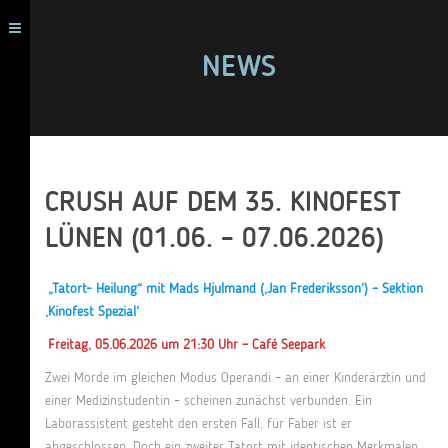
NEWS
CRUSH AUF DEM 35. KINOFEST
LÜNEN (01.06. – 07.06.2026)
„Tatort- Heilung“ mit Mads Hjulmand (‚Jan Frederiksson‘) – Sektion
‚Kinofest Spezial‘
Freitag, 05.06.2026 um 21:30 Uhr – Café Seepark
Zwei Morde im gleichen Modus Operandi – an einer Kinderärztin und
einer Medizinstudentin – scheinen zunächst verbunden. Ein
Laborassistent gesteht den ersten Fall, für Faber ist er
abgeschlossen. Doch ein zweiter Tatort mit identischen Merkmalen