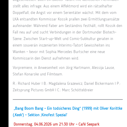
stellt alles infrage. Aus einem Affektmord wird ein rätselhafter
Doppelfall, die Angst vor einem Serientäter wächst. Mit dem vom
LKA entsandten Kommissar Kossik prallen zwei Ermittlungsansätze
aufeinander: Während Faber am Geständnis festhält, rollt Kossik den
Fall neu auf und sucht Verbindungen in der Dortmunder Biotech-
Szene. Zwischen Start-up-Welt und Comic-Subkultur geraten in
einem souverän inszenierten Interims-Tatort Gewissheiten ins
Wanken – bevor mit Sophia Mercedes Burtscher eine neue
Kommissarin den Dienst aufnehmen wird.
Vorpremiere, in Anwesenheit von Jörg Hartmann, Alessija Lause,
Stefan Konarske und Filmteam.
R.: Richard Huber I B.: Magdalena Grazewicz, Daniel Bickermann I P.:
Zeitsprung Pictures GmbH I C.: Marc Schötteldreier
„Bang Boom Bang – Ein todsicheres Ding“ (1999) mit Oliver Korittke
(‚Keek‘) – Sektion ‚Kinofest Spezial‘
Donnerstag, 04.06.2026 um 21:30 Uhr – Café Seepark