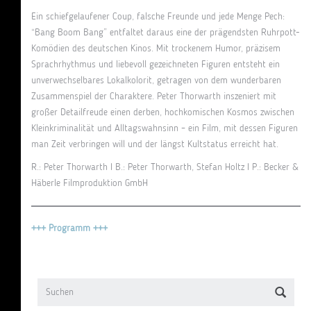
Ein schiefgelaufener Coup, falsche Freunde und jede Menge Pech:
“Bang Boom Bang” entfaltet daraus eine der prägendsten Ruhrpott-
Komödien des deutschen Kinos. Mit trockenem Humor, präzisem
Sprachrhythmus und liebevoll gezeichneten Figuren entsteht ein
unverwechselbares Lokalkolorit, getragen von dem wunderbaren
Zusammenspiel der Charaktere. Peter Thorwarth inszeniert mit
großer Detailfreude einen derben, hochkomischen Kosmos zwischen
Kleinkriminalität und Alltagswahnsinn – ein Film, mit dessen Figuren
man Zeit verbringen will und der längst Kultstatus erreicht hat.
R.: Peter Thorwarth I B.: Peter Thorwarth, Stefan Holtz I P.: Becker &
Häberle Filmproduktion GmbH
+++ Programm +++