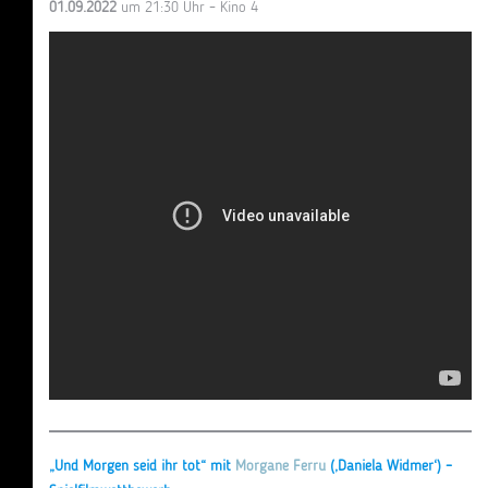
01.09.2022
um 21:30 Uhr – Kino 4
„Und Morgen seid ihr tot“ mit
Morgane Ferru
(‚Daniela Widmer‘) –