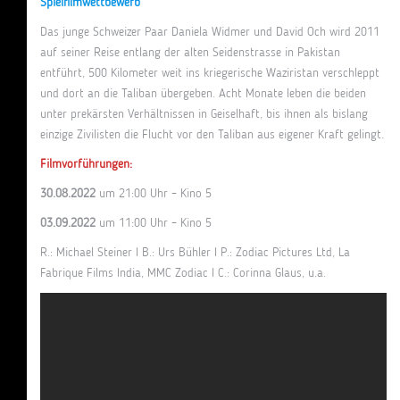
Spielfilmwettbewerb
Das junge Schweizer Paar Daniela Widmer und David Och wird 2011
auf seiner Reise entlang der alten Seidenstrasse in Pakistan
entführt, 500 Kilometer weit ins kriegerische Waziristan verschleppt
und dort an die Taliban übergeben. Acht Monate leben die beiden
unter prekärsten Verhältnissen in Geiselhaft, bis ihnen als bislang
einzige Zivilisten die Flucht vor den Taliban aus eigener Kraft gelingt.
Filmvorführungen:
30.08.2022
um 21:00 Uhr – Kino 5
03.09.2022
um 11:00 Uhr – Kino 5
R.: Michael Steiner I B.: Urs Bühler I P.: Zodiac Pictures Ltd, La
Fabrique Films India, MMC Zodiac I C.: Corinna Glaus, u.a.