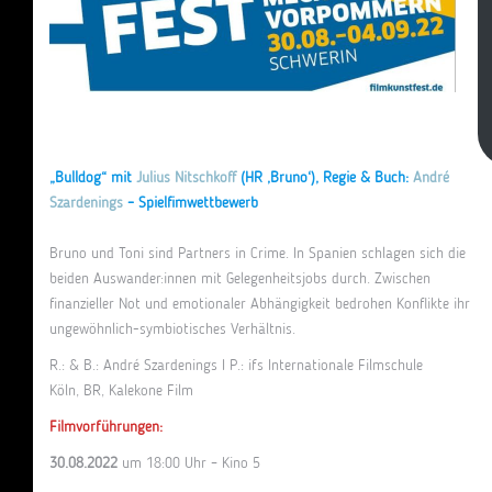
„Bulldog“ mit
Julius Nitschkoff
(HR ‚Bruno‘), Regie & Buch:
André
Szardenings
– Spielfimwettbewerb
Bruno und Toni sind Partners in Crime. In Spanien schlagen sich die
beiden Auswander:innen mit Gelegenheitsjobs durch. Zwischen
finanzieller Not und emotionaler Abhängigkeit bedrohen Konflikte ihr
ungewöhnlich-symbiotisches Verhältnis.
R.: & B.: André Szardenings I P.: ifs Internationale Filmschule
Köln, BR, Kalekone Film
Filmvorführungen:
30.08.2022
um 18:00 Uhr – Kino 5