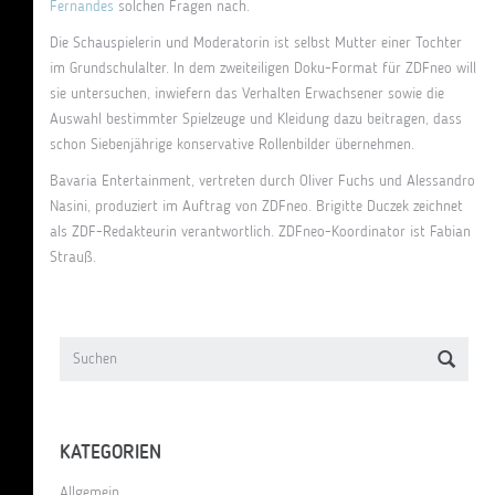
Fernandes
solchen Fragen nach.
Die Schauspielerin und Moderatorin ist selbst Mutter einer Tochter
im Grundschulalter. In dem zweiteiligen Doku-Format für ZDFneo will
sie untersuchen, inwiefern das Verhalten Erwachsener sowie die
Auswahl bestimmter Spielzeuge und Kleidung dazu beitragen, dass
schon Siebenjährige konservative Rollenbilder übernehmen.
Bavaria Entertainment, vertreten durch Oliver Fuchs und Alessandro
Nasini, produziert im Auftrag von ZDFneo. Brigitte Duczek zeichnet
als ZDF-Redakteurin verantwortlich. ZDFneo-Koordinator ist Fabian
Strauß.
KATEGORIEN
Allgemein