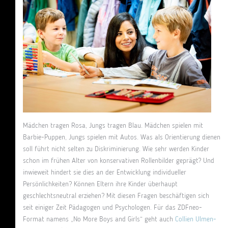
Mädchen tragen Rosa, Jungs tragen Blau. Mädchen spielen mit
Barbie-Puppen, Jungs spielen mit Autos. Was als Orientierung dienen
soll führt nicht selten zu Diskriminierung. Wie sehr werden Kinder
schon im frühen Alter von konservativen Rollenbilder geprägt? Und
inwieweit hindert sie dies an der Entwicklung individueller
Persönlichkeiten? Können Eltern ihre Kinder überhaupt
geschlechtsneutral erziehen? Mit diesen Fragen beschäftigen sich
seit einiger Zeit Pädagogen und Psychologen. Für das ZDFneo-
Format namens „No More Boys and Girls“ geht auch
Collien Ulmen-