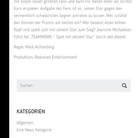
mit einem seiner größten Fans und kann für diesen mehr als 50.000
Euro erspielen. Aufgabe des Fans ist es, seinen Star gegen den
vermeintlich schwächsten Gegner antreten zu lassen. Wer schätzt
das Können der Promis am besten ein? Wer beweist einen kühlen
Kopf und spielt sich mit seinem Star zum Sieg? Jeannine Michaelsen
führt bei „TEAMWORK – Spiel mit deinem Star“ durch den Abend.
Regie: Mark Achterberg
Produktion: Redseven Entertainment
KATEGORIEN
Allgemein
Eine News Kategorie