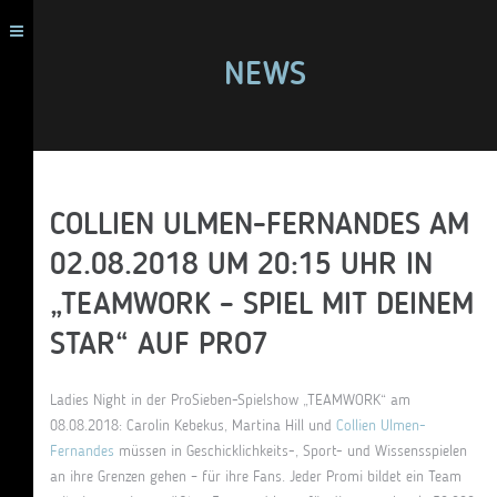
NEWS
COLLIEN ULMEN-FERNANDES AM
02.08.2018 UM 20:15 UHR IN
„TEAMWORK – SPIEL MIT DEINEM
STAR“ AUF PRO7
Ladies Night in der ProSieben-Spielshow „TEAMWORK“ am
08.08.2018: Carolin Kebekus, Martina Hill und
Collien Ulmen-
Fernandes
müssen in Geschicklichkeits-, Sport- und Wissensspielen
an ihre Grenzen gehen – für ihre Fans. Jeder Promi bildet ein Team