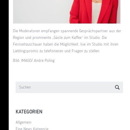
Die Moderatoren empfangen spannende Gesprächspartner aus der
Region und prominente „Gäste zum Kaffee“ im Studio. Die
Fernsehzuschauer haben die Möglichkeit, live im Studio mit ihren
Lieblingspromis zu telefonieren und Fragen zu stellen.
Bild: IMAGO/ Andre Poling
KATEGORIEN
Allgemein
Eine News Kategorie