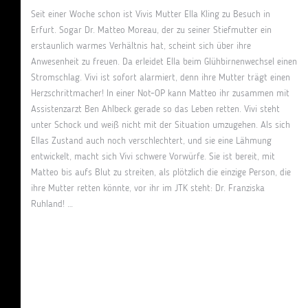
Seit einer Woche schon ist Vivis Mutter Ella Kling zu Besuch in
Erfurt. Sogar Dr. Matteo Moreau, der zu seiner Stiefmutter ein
erstaunlich warmes Verhältnis hat, scheint sich über ihre
Anwesenheit zu freuen. Da erleidet Ella beim Glühbirnenwechsel einen
Stromschlag. Vivi ist sofort alarmiert, denn ihre Mutter trägt einen
Herzschrittmacher! In einer Not-OP kann Matteo ihr zusammen mit
Assistenzarzt Ben Ahlbeck gerade so das Leben retten. Vivi steht
unter Schock und weiß nicht mit der Situation umzugehen. Als sich
Ellas Zustand auch noch verschlechtert, und sie eine Lähmung
entwickelt, macht sich Vivi schwere Vorwürfe. Sie ist bereit, mit
Matteo bis aufs Blut zu streiten, als plötzlich die einzige Person, die
ihre Mutter retten könnte, vor ihr im JTK steht: Dr. Franziska
Ruhland! …