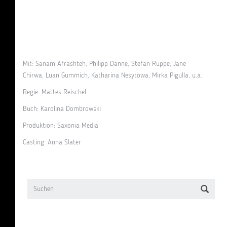
Mit: Sanam Afrashteh, Philipp Danne, Stefan Ruppe, Jane
Chirwa, Luan Gummich, Katharina Nesytowa, Mirka Pigulla, u.a.
Regie: Mattes Reischel
Buch: Karolina Dombrowski
Produktion: Saxonia Media
Casting: Anna Slater