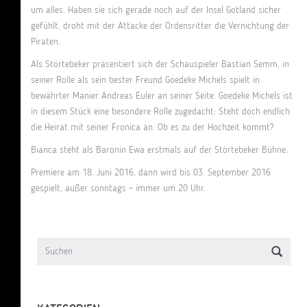
um alles. Haben sie sich gerade noch auf der Insel Gotland sicher
gefühlt, droht mit der Attacke der Ordensritter die Vernichtung der
Piraten.
Als Störtebeker präsentiert sich der Schauspieler Bastian Semm, in
seiner Rolle als sein bester Freund Goedeke Michels spielt in
bewährter Manier Andreas Euler an seiner Seite. Goedeke Michels ist
in diesem Stück eine besondere Rolle zugedacht: Steht doch endlich
die Heirat mit seiner Fronica an. Ob es zu der Hochzeit kommt?
Bianca steht als Baronin Ewa erstmals auf der Störtebeker Bühne.
Premiere am 18. Juni 2016, dann wird bis 03. September 2016
gespielt, außer sonntags – immer um
20 Uhr.