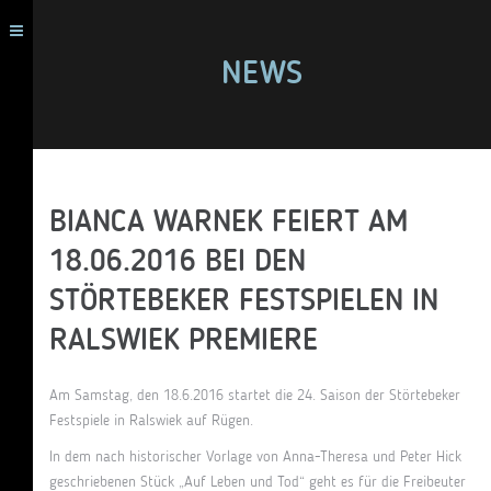
NEWS
BIANCA WARNEK FEIERT AM
18.06.2016 BEI DEN
STÖRTEBEKER FESTSPIELEN IN
RALSWIEK PREMIERE
Am Samstag, den 18.6.2016 startet die 24. Saison der Störtebeker
Festspiele in Ralswiek auf Rügen.
In dem nach historischer Vorlage von Anna-Theresa und Peter Hick
geschriebenen Stück „Auf Leben und Tod“ geht es für die Freibeuter