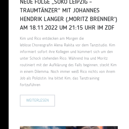
NEUE FOLGE „SOKO LEIPZIG –
TRAUMTÄNZER“ MIT JOHANNES
HENDRIK LANGER (‚MORITZ BRENNER‘)
AM 18.11.2022 UM 21:15 UHR IM ZDF
Kim und Rico entdecken am Morgen die
leblose Choreografin Alena Rakita vor dem Tanzstudio. Kim
informiert sofort ihre Kollegen und kümmert sich um den
unter Schock stehenden Rico. Während Ina und Moritz
routiniert mit der Aufklärung des Falls beginnen, steckt Kim
in einem Dilemma. Noch immer weiß Rico nichts von ihrem
Job als Polizistin. Ina bittet Kim, das Tanztraining
fortzuführen
WEITERLESEN