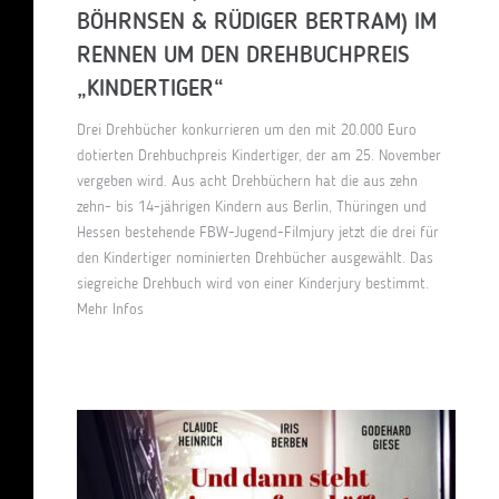
BÖHRNSEN & RÜDIGER BERTRAM) IM
RENNEN UM DEN DREHBUCHPREIS
„KINDERTIGER“
Drei Drehbücher konkurrieren um den mit 20.000 Euro
dotierten Drehbuchpreis Kindertiger, der am 25. November
vergeben wird. Aus acht Drehbüchern hat die aus zehn
zehn- bis 14-jährigen Kindern aus Berlin, Thüringen und
Hessen bestehende FBW-Jugend-Filmjury jetzt die drei für
den Kindertiger nominierten Drehbücher ausgewählt. Das
siegreiche Drehbuch wird von einer Kinderjury bestimmt.
Mehr Infos