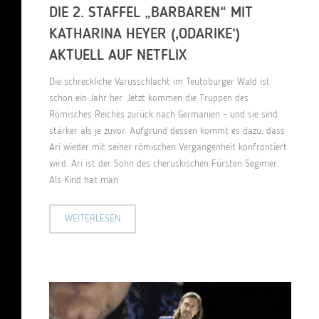
DIE 2. STAFFEL „BARBAREN“ MIT
KATHARINA HEYER (‚ODARIKE‘)
AKTUELL AUF NETFLIX
Die schreckliche Varusschlacht im Teutoburger Wald ist
schon ein Jahr her. Jetzt kommen die Truppen des
Römisches Reiches zurück nach Germanien – und sie sind
stärker als je zuvor. Aufgrund dessen kommt es dazu, dass
Ari wieder mit seiner römischen Vergangenheit konfrontiert
wird. Ari ist der Sohn des cheruskischen Fürsten Segimer.
Als Kind hat man
WEITERLESEN