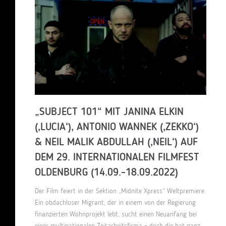
„SUBJECT 101“ MIT JANINA ELKIN
(‚LUCIA‘), ANTONIO WANNEK (‚ZEKKO‘)
& NEIL MALIK ABDULLAH (‚NEIL‘) AUF
DEM 29. INTERNATIONALEN FILMFEST
OLDENBURG (14.09.-18.09.2022)
Der Film feiert in der Sektion „Midnite Xpress“ Weltpremiere.
Ein obdachloser Migrant, der in einem von der Regierung
finanzierten Wohnprojekt lebt, sucht einen Neuanfang bei