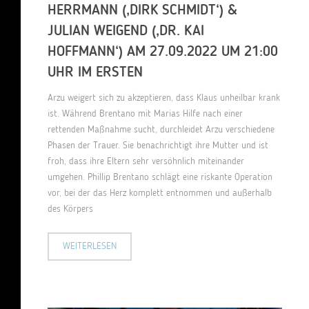
HERRMANN (‚DIRK SCHMIDT‘) &
JULIAN WEIGEND (‚DR. KAI
HOFFMANN‘) AM 27.09.2022 UM 21:00
UHR IM ERSTEN
Arzu weigert sich zu akzeptieren, dass Klaus unheilbar krank
ist. Während Brentano mit Marias Hilfe nach einer
rettenden Maßnahme sucht, durchleidet Arzu verschiedene
Phasen der Trauer. Sie benachrichtigt ihre Mutter und ist
froh, dass ihre Eltern sehr versöhnlich miteinander
umgehen. Phillip Brentano schlägt eine riskante Operation
vor, bei der das Herz komplett entnommen und außerhalb
des Körpers
WEITERLESEN