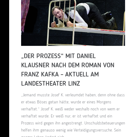
„DER PROZESS“ MIT DANIEL
KLAUSNER NACH DEM ROMAN VON
FRANZ KAFKA – AKTUELL AM
LANDESTHEATER LINZ
„Jemand musste Josef K. verleumdet haben, denn ohne dass
er etwas Böses getan hätte, wurde er eines Morgens
verhaftet.“ Josef K. weiß weder weshalb noch von wem er
verhaftet wurde. Er weiß nur, er ist verhaftet und ein
Prozess wird gegen ihn angestrengt. Unschuldsbeteuerungen
helfen ihm genauso wenig wie Verteidigungsversuche. Sein