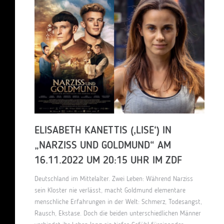
ELISABETH KANETTIS (‚LISE‘) IN
„NARZISS UND GOLDMUND“ AM
16.11.2022 UM 20:15 UHR IM ZDF
Deutschland im Mittelalter. Zwei Leben: Während Narziss
sein Kloster nie verlässt, macht Goldmund elementare
menschliche Erfahrungen in der Welt: Schmerz, Todesangst,
Rausch, Ekstase. Doch die beiden unterschiedlichen Männer