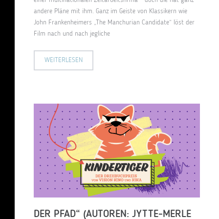
einer multinationalen Zeitarbeitsfirma – doch die hat ganz
andere Pläne mit ihm. Ganz im Geiste von Klassikern wie
John Frankenheimers „The Manchurian Candidate“ löst der
Film nach und nach jegliche
WEITERLESEN
DER PFAD“ (AUTOREN: JYTTE-MERLE