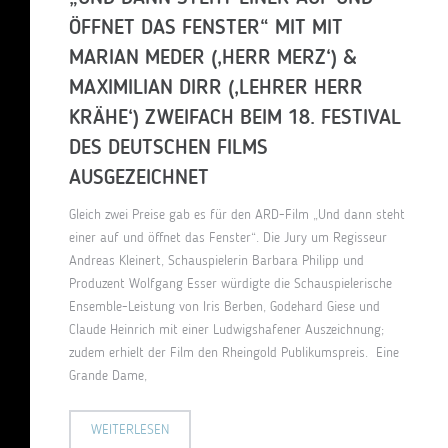
ÖFFNET DAS FENSTER“ MIT MIT
MARIAN MEDER (‚HERR MERZ‘) &
MAXIMILIAN DIRR (‚LEHRER HERR
KRÄHE‘) ZWEIFACH BEIM 18. FESTIVAL
DES DEUTSCHEN FILMS
AUSGEZEICHNET
Gleich zwei Preise gab es für den ARD-Film „Und dann steht
einer auf und öffnet das Fenster“. Die Jury um Regisseur
Andreas Kleinert, Schauspielerin Barbara Philipp und
Produzent Wolfgang Esser würdigte die Schauspielerische
Ensemble-Leistung von Iris Berben, Godehard Giese und
Claude Heinrich mit einer Ludwigshafener Auszeichnung;
zudem erhielt der Film den Rheingold Publikumspreis. Eine
Grande Dame,
WEITERLESEN