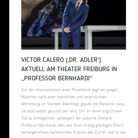
VICTOR CALERO (‚DR. ADLER‘)
AKTUELL AM THEATER FREIBURG IN
„PROFESSOR BERNHARDI“
Auf der Intensivstation einer Privatklinik liegt ein junges
Mädchen nach einer heimlichen und verpfuschten
Abtreibung im Sterben. Allerdings glaubt die Patientin, dass
sie bald wieder gesund sein wird. Um ihr einen angstfreien
Tod zu ermöglichen, verweigert der jüdische Chefarzt
Professor Bernhardi dem von ihren streng gläubigen Eltern
herbeigerufenen katholischen Priester den Zutritt und so die