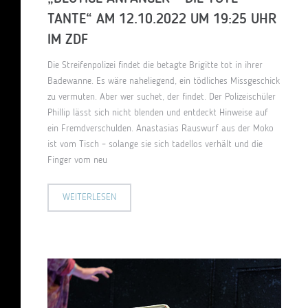
TANTE“ AM 12.10.2022 UM 19:25 UHR
IM ZDF
Die Streifenpolizei findet die betagte Brigitte tot in ihrer
Badewanne. Es wäre naheliegend, ein tödliches Missgeschick
zu vermuten. Aber wer suchet, der findet. Der Polizeischüler
Phillip lässt sich nicht blenden und entdeckt Hinweise auf
ein Fremdverschulden. Anastasias Rauswurf aus der Moko
ist vom Tisch – solange sie sich tadellos verhält und die
Finger vom neu
WEITERLESEN