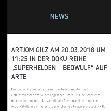
NEWS
ARTJOM GILZ AM 20.03.2018 UM
11:25 IN DER DOKU REIHE
„SUPERHELDEN – BEOWULF“ AUF
ARTE
Das Beowulf-Epos gilt als eines der bedeutendsten und
einflussreichsten Werke der englischen Literatur. Eine Geschichte
über Heldenmut und Monster, die alle Elemente eines modernen
Action-Stoffs in sich vereint. Der englische Literaturprofessor J.R.R.