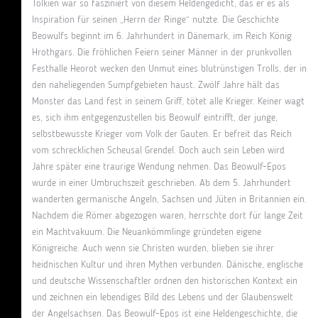
Tolkien war so fasziniert von diesem Heldengedicht, das er es als
Inspiration für seinen „Herrn der Ringe“ nutzte. Die Geschichte
Beowulfs beginnt im 6. Jahrhundert in Dänemark, im Reich König
Hrothgars. Die fröhlichen Feiern seiner Männer in der prunkvollen
Festhalle Heorot wecken den Unmut eines blutrünstigen Trolls, der in
den naheliegenden Sumpfgebieten haust. Zwölf Jahre hält das
Monster das Land fest in seinem Griff, tötet alle Krieger. Keiner wagt
es, sich ihm entgegenzustellen bis Beowulf eintrifft, der junge,
selbstbewusste Krieger vom Volk der Gauten. Er befreit das Reich
vom schrecklichen Scheusal Grendel. Doch auch sein Leben wird
Jahre später eine traurige Wendung nehmen. Das Beowulf-Epos
wurde in einer Umbruchszeit geschrieben. Ab dem 5. Jahrhundert
wanderten germanische Angeln, Sachsen und Jüten in Britannien ein.
Nachdem die Römer abgezogen waren, herrschte dort für lange Zeit
ein Machtvakuum. Die Neuankömmlinge gründeten eigene
Königreiche. Auch wenn sie Christen wurden, blieben sie ihrer
heidnischen Kultur und ihren Mythen verbunden. Dänische, englische
und deutsche Wissenschaftler ordnen den historischen Kontext ein
und zeichnen ein lebendiges Bild des Lebens und der Glaubenswelt
der Angelsachsen. Das Beowulf-Epos ist eine Heldengeschichte, die