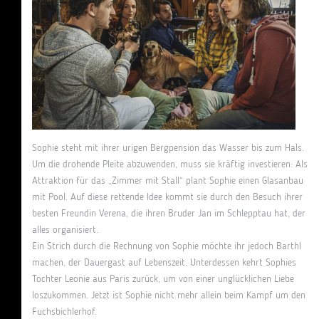
Sophie steht mit ihrer urigen Bergpension das Wasser bis zum Hals.
Um die drohende Pleite abzuwenden, muss sie kräftig investieren: Als
Attraktion für das „Zimmer mit Stall“ plant Sophie einen Glasanbau
mit Pool. Auf diese rettende Idee kommt sie durch den Besuch ihrer
besten Freundin Verena, die ihren Bruder Jan im Schlepptau hat, der
alles organisiert.
Ein Strich durch die Rechnung von Sophie möchte ihr jedoch Barthl
machen, der Dauergast auf Lebenszeit. Unterdessen kehrt Sophies
Tochter Leonie aus Paris zurück, um von einer unglücklichen Liebe
loszukommen. Jetzt ist Sophie nicht mehr allein beim Kampf um den
Fuchsbichlerhof.