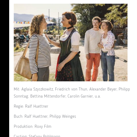
Mit: Aglaia Szyszkowitz, Friedrich von Thun, Alexander Beyer, Philipp
Sonntag, Bettina Mittendorfer, Carolin Garnier, u.a.
Regie: Ralf Huettner
Buch: Ralf Huettner, Philipp Weinges
Produktion: Roxy Film
Casting: Stefany Pohlmann