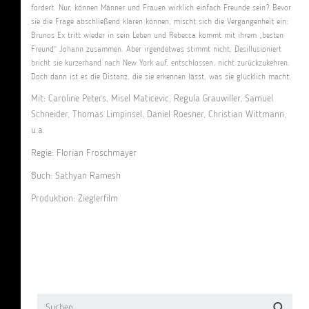
fordert. Nur, können Männer und Frauen wirklich einfach Freunde sein? Bevor
sie die Frage abschließend klären können, mischt sich die Vergangenheit ein:
Brunos Ex tritt wieder in sein Leben und Rebecca kommt mit ihrem „besten
Freund“ Johann zusammen. Aber irgendetwas stimmt nicht. Desillusioniert
bricht sie kurzerhand nach New York auf, entschlossen, nicht zurückzukehren.
Doch dann ist es die Distanz, die sie erkennen lässt, was sie glücklich macht.
Mit: Caroline Peters, Misel Maticevic, Regula Grauwiller, Samuel
Schneider, Thomas Limpinsel, Daniel Roesner, Christian Wittmann,
u.a.
Regie: Florian Froschmayer
Buch: Sathyan Ramesh
Produktion: Zieglerfilm