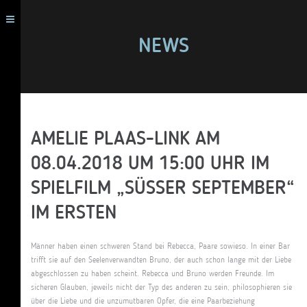
NEWS
AMELIE PLAAS-LINK AM
08.04.2018 UM 15:00 UHR IM
SPIELFILM „SÜSSER SEPTEMBER“ I
M ERSTEN
Männer haben einen schweren Stand bei Rebecca, Paare sowieso. In einer Bar
trifft sie auf den Seelenverwandten Bruno, der auch schon lange mit der Liebe
abgeschlossen zu haben scheint. Rebecca und Bruno werden Freunde. Im
sicheren Glauben, jeweils nicht der Typ des anderen zu sein, philosophieren sie
über die Liebe und die unzumutbaren Opfer, die eine Paarbeziehung