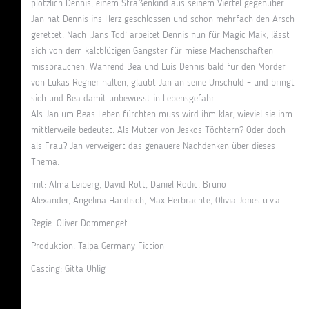
plötzlich Dennis, einem Straßenkind aus seinem Viertel gegenüber.
Jan hat Dennis ins Herz geschlossen und schon mehrfach den Arsch
gerettet. Nach ‚Jans Tod‘ arbeitet Dennis nun für Magic Maik, lässt
sich von dem kaltblütigen Gangster für miese Machenschaften
missbrauchen. Während Bea und Luís Dennis bald für den Mörder
von Lukas Regner halten, glaubt Jan an seine Unschuld – und bringt
sich und Bea damit unbewusst in Lebensgefahr.
Als Jan um Beas Leben fürchten muss wird ihm klar, wieviel sie ihm
mittlerweile bedeutet. Als Mutter von Jeskos Töchtern? Oder doch
als Frau? Jan verweigert das genauere Nachdenken über dieses
Thema.
mit: Alma Leiberg, David Rott, Daniel Rodic, Bruno
Alexander, Angelina Händisch, Max Herbrachte, Olivia Jones u.v.a.
Regie: Oliver Dommenget
Produktion: Talpa Germany Fiction
Casting: Gitta Uhlig