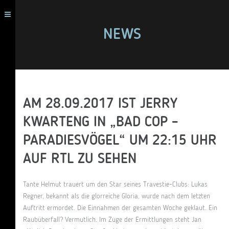
NEWS
AM 28.09.2017 IST JERRY
KWARTENG IN „BAD COP –
PARADIESVÖGEL“ UM 22:15 UHR
AUF RTL ZU SEHEN
Tante Helmut trauert um den Star seines Travestie-Clubs: Lukas
Regner, bekannt als die glorreiche Gloria, wurde nach dem letzten
Auftritt ermordet. Die Einnahmen der gesamten Woche geklaut. Ein
Raubüberfall? Vermutlich. Im Zuge der Ermittlungen steht Jan