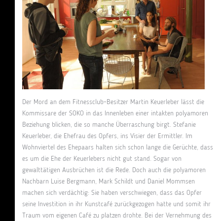
Der Mord an dem Fitnessclub-Besitzer Martin Keuerleber lässt die
Kommissare der SOKO in das Innenleben einer intakten polyamoren
Beziehung blicken, die so manche Überraschung birgt. Stefanie
Keuerleber, die Ehefrau des Opfers, ins Visier der Ermittler. Im
Wohnviertel des Ehepaars halten sich schon lange die Gerüchte, dass
es um die Ehe der Keuerlebers nicht gut stand. Sogar von
gewalttätigen Ausbrüchen ist die Rede. Doch auch die polyamoren
Nachbarn Luise Bergmann, Mark Schildt und Daniel Mommsen
machen sich verdächtig: Sie haben verschwiegen, dass das Opfer
seine Investition in ihr Kunstcafé zurückgezogen hatte und somit ihr
Traum vom eigenen Café zu platzen drohte. Bei der Vernehmung des