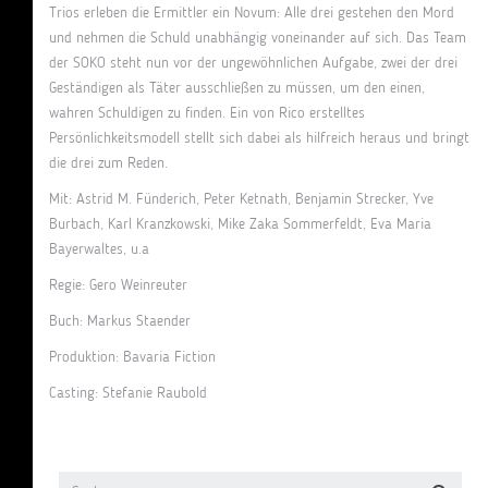
Trios erleben die Ermittler ein Novum: Alle drei gestehen den Mord
und nehmen die Schuld unabhängig voneinander auf sich. Das Team
der SOKO steht nun vor der ungewöhnlichen Aufgabe, zwei der drei
Geständigen als Täter ausschließen zu müssen, um den einen,
wahren Schuldigen zu finden. Ein von Rico erstelltes
Persönlichkeitsmodell stellt sich dabei als hilfreich heraus und bringt
die drei zum Reden.
Mit: Astrid M. Fünderich, Peter Ketnath, Benjamin Strecker, Yve
Burbach, Karl Kranzkowski, Mike Zaka Sommerfeldt, Eva Maria
Bayerwaltes, u.a
Regie: Gero Weinreuter
Buch: Markus Staender
Produktion: Bavaria Fiction
Casting: Stefanie Raubold