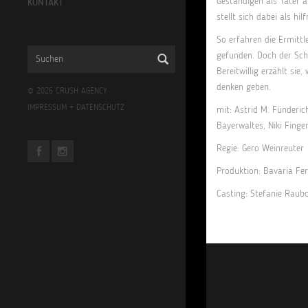
Geständigen als Täter a
KONTAKT
stellt sich dabei als hi
So erfahren die Ermittl
gefunden. Doch der Sche
Bereitwillig erzählt si
denken geben.
© 2026 CRUSH AGENCY
IMPRESSUM
+
DATENSCHUTZ
mit: Astrid M. Fünderic
Bayerwaltes, Niki Finge
Regie: Gero Weinreuter
Produktion: Bavaria Fe
Casting: Stefanie Raub