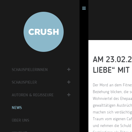
AM 23.02.
LIEBE“ MI
SCHAUSPIELERINNEN
SCHAUSPIELER
Der Mord an dem Fitnes
Beziehung blicken, die 
AUTOREN & REGISSEURE
Wohnviertel des Ehepaar
gewalttätigen Ausbrüc
NEWS
machen sich verdächtig:
Traum vom eigenen Café
ÜBER UNS
und nehmen die Schuld 