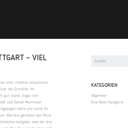
TTGART – VIEL
ben einer intakten polyamoren
KATEGORIEN
sier der Ermittler. Im
cht gut stand. Sogar von
Allgemein
hildt und Daniel Mommsen
Eine News Kategorie
ückgezogen hatte und somit ihr
um: Alle drei gestehen den Mord
hnlichen Aufgabe, zwei der drei