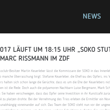
NEWS
2017 LÄUFT UM 18:15 UHR „SOKO STU
T MARC RISSMANN IM ZDF
sclub-Besitzer Martin Keuerleber lässt die Kommissare der SOKO in das Innenle
so manche Überraschung birgt. Stefanie Keuerleber, die Ehefrau des Opfers, ins Vi
s halten sich schon lange die Gerüchte, dass es um die Ehe der Keuerlebers ni
hen ist die Rede. Doch auch die polyamoren Nachbarn Luise Bergmann, Mark Sc
 Sie haben verschwiegen, dass das Opfer seine Investition in ihr Kunstcafé zur
 zu platzen drohte. Bei der Vernehmung des Trios erleben die Ermittler ein Nov
unabhängig voneinander auf sich. Das Team der SOKO steht nun vor der ungewö