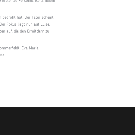
erstelltes Persönlichkeitsmodell
n bedroht hat. Der Täter scheint
Der Fokus liegt nun auf Luise.
ten auf, die den Ermittlern zu
 Sommerfeldt, Eva Maria
v.a.