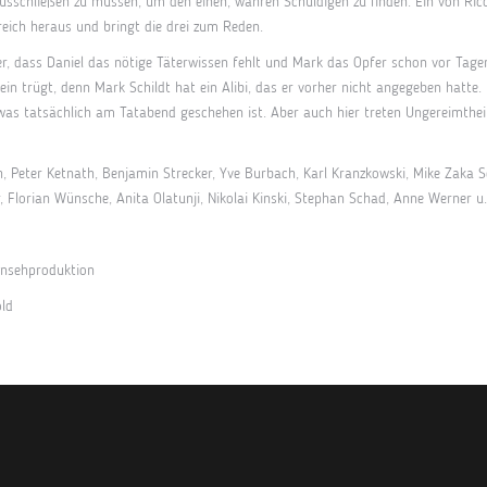
usschließen zu müssen, um den einen, wahren Schuldigen zu finden. Ein von Rico 
lfreich heraus und bringt die drei zum Reden.
er, dass Daniel das nötige Täterwissen fehlt und Mark das Opfer schon vor Tage
in trügt, denn Mark Schildt hat ein Alibi, das er vorher nicht angegeben hatte. 
e, was tatsächlich am Tatabend geschehen ist. Aber auch hier treten Ungereimthei
h, Peter Ketnath, Benjamin Strecker, Yve Burbach, Karl Kranzkowski, Mike Zaka
r, Florian Wünsche, Anita Olatunji, Nikolai Kinski, Stephan Schad, Anne Werner u.
rnsehproduktion
old