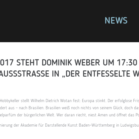
NEWS
2017 STEHT DOMINIK WEBER UM 17:30
USSSTRASSE IN „DER ENTFESSELTE WO
Hobbykeller stellt Wilhelm Dietrich Wotan fest: Europa stinkt. Der erfolglose Fr
ert aus – nach Brasilien. Brasilien weiß noch nichts von seinem Glück, doch da
Edelparfüm der bürgerlichen Welt. Wer daran riecht, niest Amen und öffnet das 
zenierung der Akademie für Darstellende Kunst Baden-Württemberg in Ludwigsb