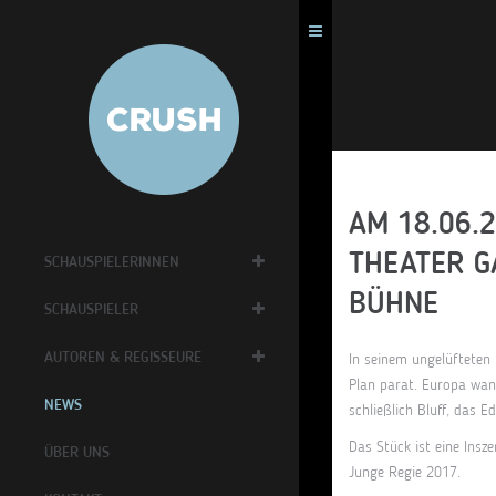
AM 18.06.
THEATER GA
SCHAUSPIELERINNEN
HNE
SCHAUSPIELER
AUTOREN & REGISSEURE
In seinem ungelüfteten 
Plan parat. Europa wand
NEWS
schließlich Bluff, das 
Das Stück ist eine Ins
ÜBER UNS
Junge Regie 2017.