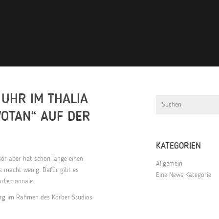
 UHR IM THALIA
TAN“ AUF DER BÜ
KATEGORIEN
isör aber hat schon lange einen
Allgemein
s macht wenig. Dafür gibt es
Eine News Kategorie
Portemonnaie.
urg im Rahmen des Körber Studios