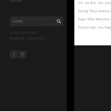
KONTAKT
mit: Lea Beie, Jens Lam
Gesang: Petya Alabozova
Regie: Wilke Weermann
Dramaturgie: Julia Hag
© 2026 CRUSH AGENCY
IMPRESSUM
+
DATENSCHUTZ