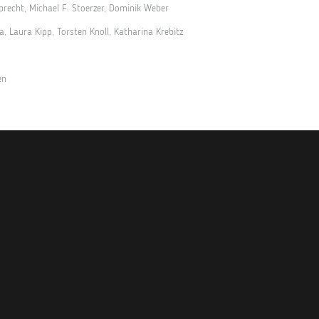
precht, Michael F. Stoerzer, Dominik Weber
, Laura Kipp, Torsten Knoll, Katharina Krebitz
en