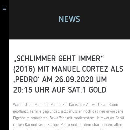
NEWS
„SCHLIMMER GEHT IMMER“
(2016) MIT MANUEL CORTEZ ALS
‚PEDRO‘ AM 26.09.2020 UM
20:15 UHR AUF SAT.1 GOLD
Wann ist ein Mann ein Mann? Für Kai ist die Antwort klar: Baum
gepflanzt, Familie gegründet, jetzt muss er noch das neu erworbene
Eigenheim renovieren. Bewaffnet mit modernstem Heimwerker-Gerät
rücken Kai und seine Kumpel Pedro und Ulf dem charmanten, alten