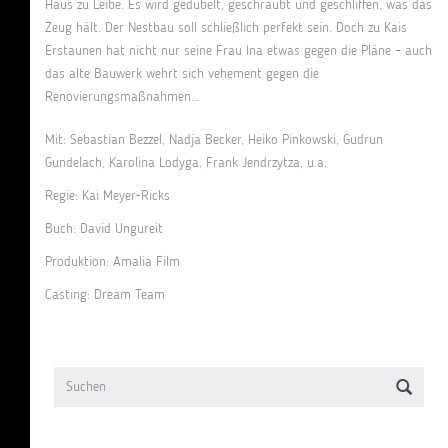
Haus zu Leibe. Es wird gedübelt, geschraubt und geschliffen, was das
Zeug hält. Der Nestbau soll schließlich perfekt sein. Doch zu Kais
Erstaunen hat nicht nur seine Frau Ina etwas gegen die Pläne – auch
das alte Bauwerk wehrt sich vehement gegen die
Renovierungsmaßnahmen…
Mit: Sebastian Bezzel, Nadja Becker, Heiko Pinkowski, Gudrun
Gundelach, Karolina Lodyga, Frank Jendrzytza, u.a.
Regie: Kai Meyer-Ricks
Buch: David Ungureit
Produktion: Amalia Film
Casting: Dream Team