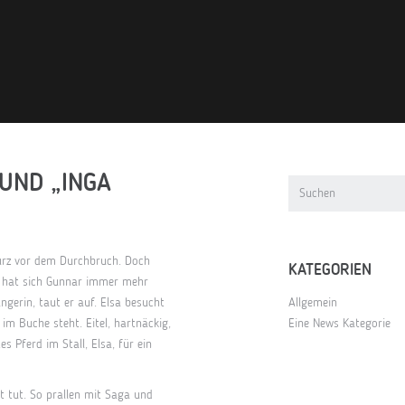
 UND „INGA
urz vor dem Durchbruch. Doch
KATEGORIEN
u hat sich Gunnar immer mehr
gerin, taut er auf. Elsa besucht
Allgemein
im Buche steht. Eitel, hartnäckig,
Eine News Kategorie
s Pferd im Stall, Elsa, für ein
ut tut. So prallen mit Saga und