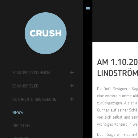
AM 1.10.20
LINDSTRÖM
SCHAUSPIELERINNEN
SCHAUSPIELER
Die Duft-Designerin Sag
eine weitere dumme Akt
AUTOREN & REGISSEURE
zurückgezogen. Als er a
Gunnar auf seiner Schär
NEWS
von sich selbst und sei
wichtiges Konzert in we
ÜBER UNS
Doch Saga will Elsa mit 