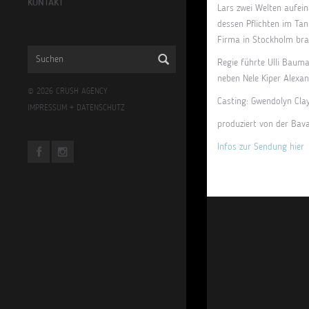
KONTAKT
Lars zwei Welten aufein
dessen Pflichten im Tan
Firma in Stockholm bra
Regie führte Ulli Baum
neben Nele Kiper Alexa
© 2026 CRUSH AGENCY
Casting: Gwendolyn Cla
IMPRESSUM
+
DATENSCHUTZ
produziert von der Bava
Infos zur Sendung hier