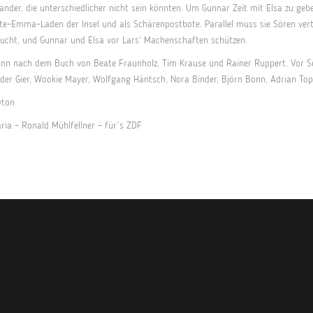
ander, die unterschiedlicher nicht sein könnten. Um Gunnar Zeit mit Elsa zu ge
te-Emma-Laden der Insel und als Schärenpostbote. Parallel muss sie Sören vertr
ucht, und Gunnar und Elsa vor Lars‘ Machenschaften schützen.
ann nach dem Buch von Beate Fraunholz, Tim Krause und Rainer Ruppert. Vor 
nder Gier, Wookie Mayer, Wolfgang Häntsch, Nora Binder, Björn Bonn, Adrian Top
yton
ria – Ronald Mühlfellner – für´s ZDF