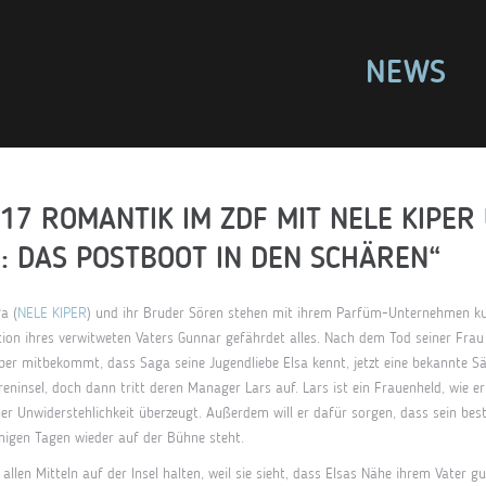
NEWS
17 ROMANTIK IM ZDF MIT NELE KIPER
: DAS POSTBOOT IN DEN SCHÄREN“
a (
NELE KIPER
) und ihr Bruder Sören stehen mit ihrem Parfüm-Unternehmen k
ion ihres verwitweten Vaters Gunnar gefährdet alles. Nach dem Tod seiner Fra
ber mitbekommt, dass Saga seine Jugendliebe Elsa kennt, jetzt eine bekannte Sän
eninsel, doch dann tritt deren Manager Lars auf. Lars ist ein Frauenheld, wie er 
ner Unwiderstehlichkeit überzeugt. Außerdem will er dafür sorgen, dass sein beste
nigen Tagen wieder auf der Bühne steht.
allen Mitteln auf der Insel halten, weil sie sieht, dass Elsas Nähe ihrem Vater g