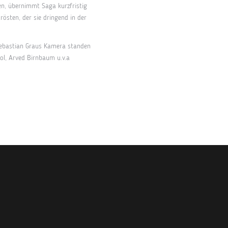
ben, übernimmt Saga kurzfristig
östen, der sie dringend in der
Sebastian Graus Kamera standen
ol, Arved Birnbaum u.v.a