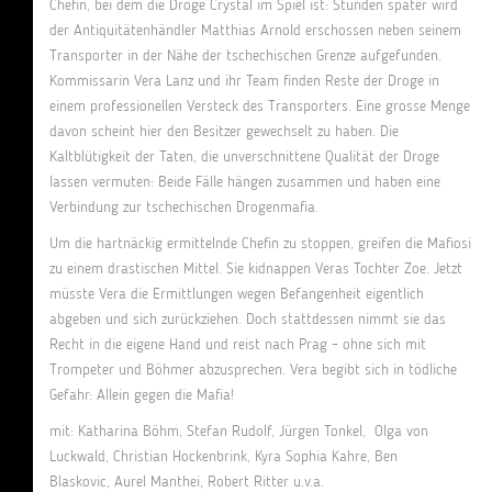
Chefin, bei dem die Droge Crystal im Spiel ist: Stunden später wird
der Antiquitätenhändler Matthias Arnold erschossen neben seinem
Transporter in der Nähe der tschechischen Grenze aufgefunden.
Kommissarin Vera Lanz und ihr Team finden Reste der Droge in
einem professionellen Versteck des Transporters. Eine grosse Menge
davon scheint hier den Besitzer gewechselt zu haben. Die
Kaltblütigkeit der Taten, die unverschnittene Qualität der Droge
lassen vermuten: Beide Fälle hängen zusammen und haben eine
Verbindung zur tschechischen Drogenmafia.
Um die hartnäckig ermittelnde Chefin zu stoppen, greifen die Mafiosi
zu einem drastischen Mittel. Sie kidnappen Veras Tochter Zoe. Jetzt
müsste Vera die Ermittlungen wegen Befangenheit eigentlich
abgeben und sich zurückziehen. Doch stattdessen nimmt sie das
Recht in die eigene Hand und reist nach Prag – ohne sich mit
Trompeter und Böhmer abzusprechen. Vera begibt sich in tödliche
Gefahr: Allein gegen die Mafia!
mit: Katharina Böhm, Stefan Rudolf, Jürgen Tonkel, Olga von
Luckwald, Christian Hockenbrink, Kyra Sophia Kahre, Ben
Blaskovic, Aurel Manthei, Robert Ritter u.v.a.