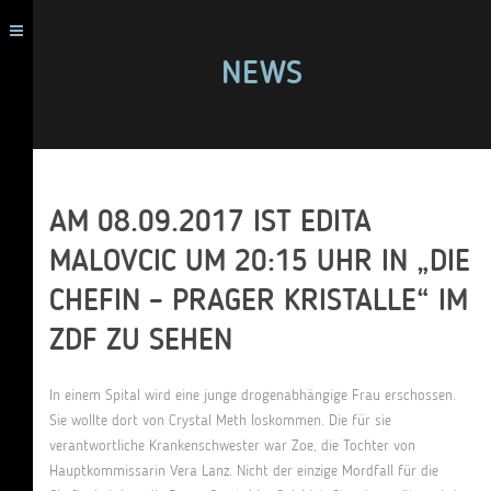
NEWS
AM 08.09.2017 IST EDITA
MALOVCIC UM 20:15 UHR IN „DIE
CHEFIN – PRAGER KRISTALLE“ IM
ZDF ZU SEHEN
In einem Spital wird eine junge drogenabhängige Frau erschossen.
Sie wollte dort von Crystal Meth loskommen. Die für sie
verantwortliche Krankenschwester war Zoe, die Tochter von
Hauptkommissarin Vera Lanz. Nicht der einzige Mordfall für die