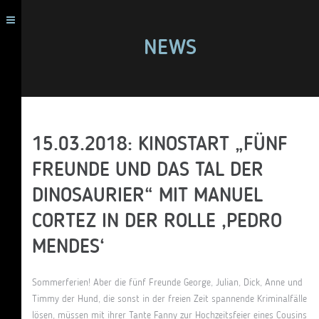
NEWS
15.03.2018: KINOSTART „FÜNF
FREUNDE UND DAS TAL DER
DINOSAURIER“ MIT MANUEL
CORTEZ IN DER ROLLE ‚PEDRO
MENDES‘
Sommerferien! Aber die fünf Freunde George, Julian, Dick, Anne und
Timmy der Hund, die sonst in der freien Zeit spannende Kriminalfälle
lösen, müssen mit ihrer Tante Fanny zur Hochzeitsfeier eines Cousins