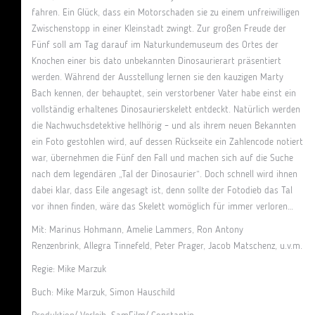
fahren. Ein Glück, dass ein Motorschaden sie zu einem unfreiwilligen
Zwischenstopp in einer Kleinstadt zwingt. Zur großen Freude der
Fünf soll am Tag darauf im Naturkundemuseum des Ortes der
Knochen einer bis dato unbekannten Dinosaurierart präsentiert
werden. Während der Ausstellung lernen sie den kauzigen Marty
Bach kennen, der behauptet, sein verstorbener Vater habe einst ein
vollständig erhaltenes Dinosaurierskelett entdeckt. Natürlich werden
die Nachwuchsdetektive hellhörig – und als ihrem neuen Bekannten
ein Foto gestohlen wird, auf dessen Rückseite ein Zahlencode notiert
war, übernehmen die Fünf den Fall und machen sich auf die Suche
nach dem legendären „Tal der Dinosaurier“. Doch schnell wird ihnen
dabei klar, dass Eile angesagt ist, denn sollte der Fotodieb das Tal
vor ihnen finden, wäre das Skelett womöglich für immer verloren…
Mit: Marinus Hohmann, Amelie Lammers, Ron Antony
Renzenbrink, Allegra Tinnefeld, Peter Prager, Jacob Matschenz, u.v.m.
Regie: Mike Marzuk
Buch: Mike Marzuk, Simon Hauschild